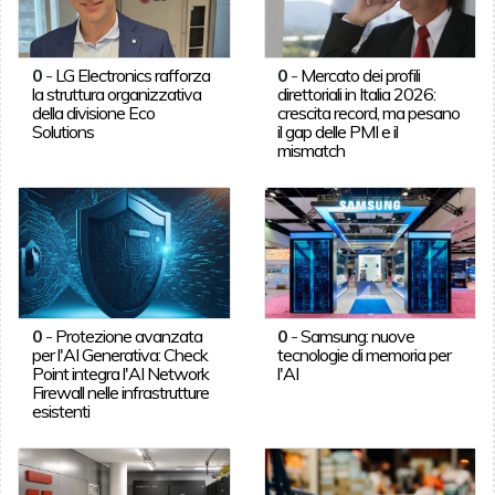
0
-
LG Electronics rafforza
0
-
Mercato dei profili
la struttura organizzativa
direttoriali in Italia 2026:
della divisione Eco
crescita record, ma pesano
Solutions
il gap delle PMI e il
mismatch
0
-
Protezione avanzata
0
-
Samsung: nuove
per l'AI Generativa: Check
tecnologie di memoria per
Point integra l'AI Network
l'AI
Firewall nelle infrastrutture
esistenti