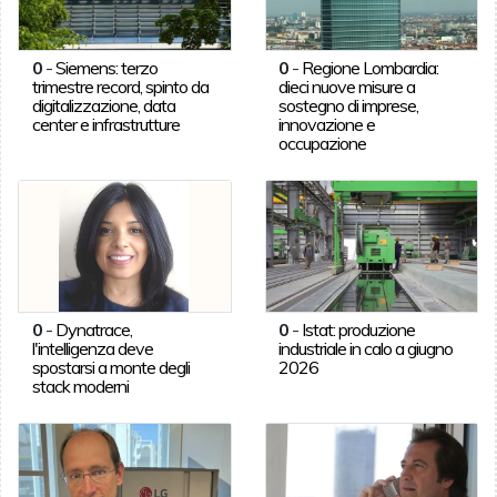
0
-
Siemens: terzo
0
-
Regione Lombardia:
trimestre record, spinto da
dieci nuove misure a
digitalizzazione, data
sostegno di imprese,
center e infrastrutture
innovazione e
occupazione
0
-
Dynatrace,
0
-
Istat: produzione
l'intelligenza deve
industriale in calo a giugno
spostarsi a monte degli
2026
stack moderni