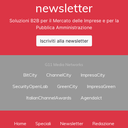
newsletter
Soluzioni B2B per il Mercato delle Imprese e per la
Pubblica Amministrazione
Iscriviti alla newsletter
G11 Media Networks
BitCity
ChannelCity
ImpresaCity
SecurityOpenLab
GreenCity
ImpresaGreen
ItalianChannelAwards
AgendaIct
Home
Speciali
Newsletter
Redazione