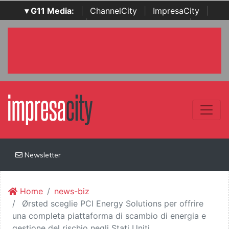
▾ G11 Media:
|
ChannelCity
|
ImpresaCity
|
SecurityOpenLab
|
Italian Channel Awards
|
Italian
Project Awards
|
Italian Security Awards
|
...
Newsletter
Home
news-biz
Ørsted sceglie PCI Energy Solutions per offrire
una completa piattaforma di scambio di energia e
gestione del rischio negli Stati Uniti