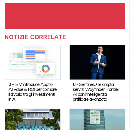
NOTIZIE CORRELATE
0
-
IBM introduce Apptio
0
-
SentinelOne amplia i
AI Value & ROI per colmare
servizi Wayfinder Frontier
il divario tra gli investimenti
AI con l'intelligenza
in AI
artificiale avanzata