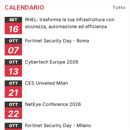
CALENDARIO
Tutto
RHEL: trasforma la tua infrastruttura con
SET
sicurezza, automazione ed efficienza
16
Fortinet Security Day - Roma
OTT
07
Cybertech Europe 2026
OTT
13
CES Unveiled Milan
OTT
21
NetEye Conference 2026
OTT
22
Fortinet Security Day - Milano
OTT