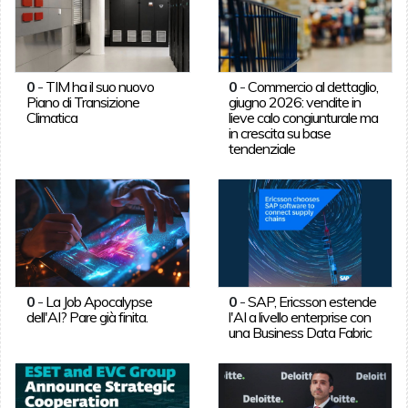
0
-
TIM ha il suo nuovo
0
-
Commercio al dettaglio,
Piano di Transizione
giugno 2026: vendite in
Climatica
lieve calo congiunturale ma
in crescita su base
tendenziale
0
-
La Job Apocalypse
0
-
SAP, Ericsson estende
dell'AI? Pare già finita.
l'AI a livello enterprise con
una Business Data Fabric