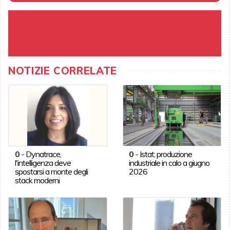
NOTIZIE CORRELATE
0
-
Dynatrace,
0
-
Istat: produzione
l'intelligenza deve
industriale in calo a giugno
spostarsi a monte degli
2026
stack moderni