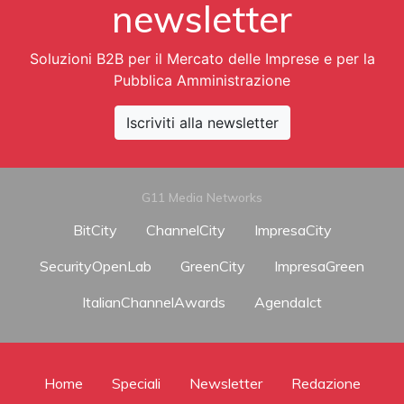
newsletter
Soluzioni B2B per il Mercato delle Imprese e per la
Pubblica Amministrazione
Iscriviti alla newsletter
G11 Media Networks
BitCity
ChannelCity
ImpresaCity
SecurityOpenLab
GreenCity
ImpresaGreen
ItalianChannelAwards
AgendaIct
Home
Speciali
Newsletter
Redazione