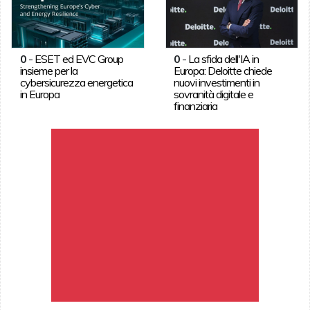
0
-
ESET ed EVC Group
0
-
La sfida dell'IA in
insieme per la
Europa: Deloitte chiede
cybersicurezza energetica
nuovi investimenti in
in Europa
sovranità digitale e
finanziaria