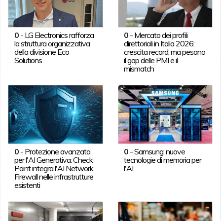
0
-
LG Electronics rafforza
0
-
Mercato dei profili
la struttura organizzativa
direttoriali in Italia 2026:
della divisione Eco
crescita record, ma pesano
Solutions
il gap delle PMI e il
mismatch
0
-
Protezione avanzata
0
-
Samsung: nuove
per l'AI Generativa: Check
tecnologie di memoria per
Point integra l'AI Network
l'AI
Firewall nelle infrastrutture
esistenti