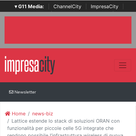
▾ G11 Media:
|
ChannelCity
|
ImpresaCity
|
SecurityOpenLab
|
Italian Channel Awards
|
Italian
Project Awards
|
Italian Security Awards
|
...
Newsletter
Home
news-biz
Lattice estende lo stack di soluzioni ORAN con
funzionalità per piccole celle 5G integrate che
rendono possibile l’infrastruttura wireless di nuova