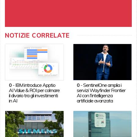
NOTIZIE CORRELATE
0
-
IBM introduce Apptio
0
-
SentinelOne amplia i
AI Value & ROI per colmare
servizi Wayfinder Frontier
il divario tra gli investimenti
AI con l'intelligenza
in AI
artificiale avanzata