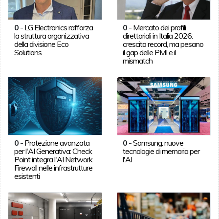
0
-
LG Electronics rafforza
0
-
Mercato dei profili
la struttura organizzativa
direttoriali in Italia 2026:
della divisione Eco
crescita record, ma pesano
Solutions
il gap delle PMI e il
mismatch
0
-
Protezione avanzata
0
-
Samsung: nuove
per l'AI Generativa: Check
tecnologie di memoria per
Point integra l'AI Network
l'AI
Firewall nelle infrastrutture
esistenti