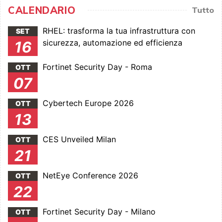
CALENDARIO
Tutto
RHEL: trasforma la tua infrastruttura con
SET
sicurezza, automazione ed efficienza
16
Fortinet Security Day - Roma
OTT
07
Cybertech Europe 2026
OTT
13
CES Unveiled Milan
OTT
21
NetEye Conference 2026
OTT
22
Fortinet Security Day - Milano
OTT