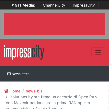
▾ G11 Media:
|
ChannelCity
|
ImpresaCity
|
SecurityOpenLab
|
Italian Channel Awards
|
Italian
Project Awards
|
Italian Security Awards
|
...
Newsletter
Home
news-biz
solutions by stc firma un accordo di Open RAN
con Mavenir per lanciare la prima RAN aperta
commerciale in Arabia Saudita