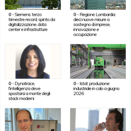
0
-
Siemens: terzo
0
-
Regione Lombardia:
trimestre record, spinto da
dieci nuove misure a
digitalizzazione, data
sostegno di imprese,
center e infrastrutture
innovazione e
occupazione
0
-
Dynatrace,
0
-
Istat: produzione
l'intelligenza deve
industriale in calo a giugno
spostarsi a monte degli
2026
stack moderni