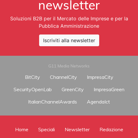
newsletter
Soluzioni B2B per il Mercato delle Imprese e per la
Pubblica Amministrazione
Iscriviti alla newsletter
G11 Media Networks
BitCity
ChannelCity
ImpresaCity
SecurityOpenLab
GreenCity
ImpresaGreen
ItalianChannelAwards
AgendaIct
Home
Speciali
Newsletter
Redazione