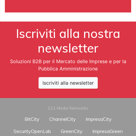
Iscriviti alla nostra
newsletter
Soluzioni B2B per il Mercato delle Imprese e per la
Pubblica Amministrazione
Iscriviti alla newsletter
G11 Media Networks
BitCity
ChannelCity
ImpresaCity
SecurityOpenLab
GreenCity
ImpresaGreen