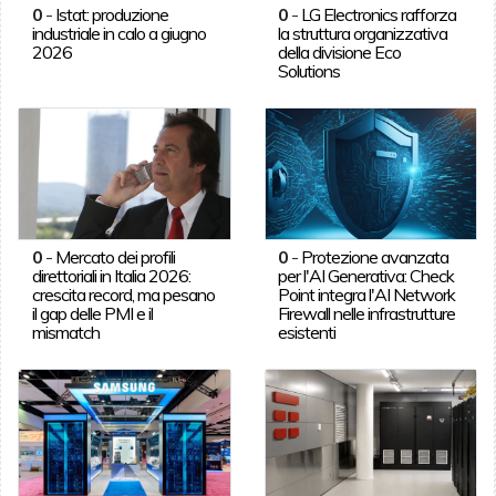
0
-
Istat: produzione
0
-
LG Electronics rafforza
industriale in calo a giugno
la struttura organizzativa
2026
della divisione Eco
Solutions
0
-
Mercato dei profili
0
-
Protezione avanzata
direttoriali in Italia 2026:
per l'AI Generativa: Check
crescita record, ma pesano
Point integra l'AI Network
il gap delle PMI e il
Firewall nelle infrastrutture
mismatch
esistenti