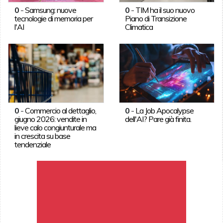
0
-
Samsung: nuove
0
-
TIM ha il suo nuovo
tecnologie di memoria per
Piano di Transizione
l'AI
Climatica
0
-
Commercio al dettaglio,
0
-
La Job Apocalypse
giugno 2026: vendite in
dell'AI? Pare già finita.
lieve calo congiunturale ma
in crescita su base
tendenziale