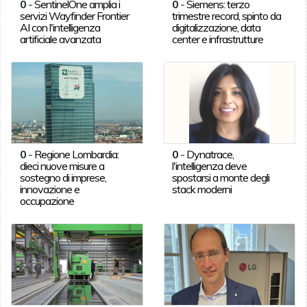
0
-
SentinelOne amplia i
0
-
Siemens: terzo
servizi Wayfinder Frontier
trimestre record, spinto da
AI con l'intelligenza
digitalizzazione, data
artificiale avanzata
center e infrastrutture
0
-
Regione Lombardia:
0
-
Dynatrace,
dieci nuove misure a
l'intelligenza deve
sostegno di imprese,
spostarsi a monte degli
innovazione e
stack moderni
occupazione