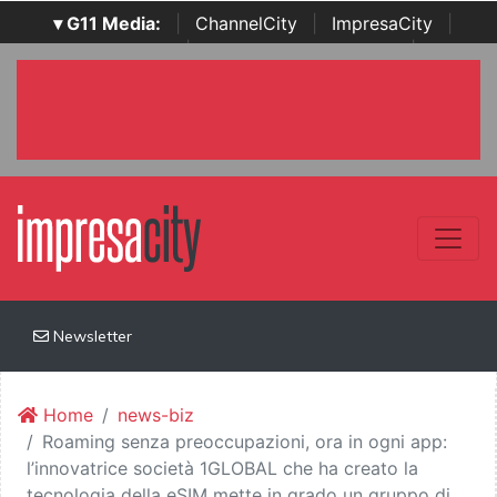
▾ G11 Media:
|
ChannelCity
|
ImpresaCity
|
SecurityOpenLab
|
Italian Channel Awards
|
Italian
Project Awards
|
Italian Security Awards
|
...
Newsletter
Home
news-biz
Roaming senza preoccupazioni, ora in ogni app:
l’innovatrice società 1GLOBAL che ha creato la
tecnologia della eSIM mette in grado un gruppo di