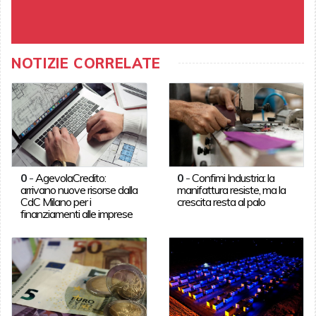
NOTIZIE CORRELATE
0
-
AgevolaCredito:
0
-
Confimi Industria: la
arrivano nuove risorse dalla
manifattura resiste, ma la
CdC Milano per i
crescita resta al palo
finanziamenti alle imprese