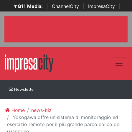
▾ G11 Media:
|
ChannelCity
|
ImpresaCity
|
SecurityOpenLab
|
Italian Channel Awards
|
Italian
Project Awards
|
Italian Security Awards
|
...
Newsletter
Home
news-biz
Yokogawa offre un sistema di monitoraggio ed
esercizio remoto per il più grande parco eolico del
Giappone