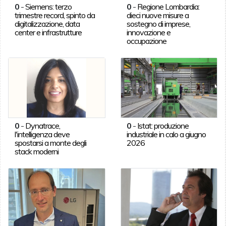
0
-
Siemens: terzo
0
-
Regione Lombardia:
trimestre record, spinto da
dieci nuove misure a
digitalizzazione, data
sostegno di imprese,
center e infrastrutture
innovazione e
occupazione
0
-
Dynatrace,
0
-
Istat: produzione
l'intelligenza deve
industriale in calo a giugno
spostarsi a monte degli
2026
stack moderni