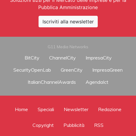
Pubblica Amministrazione
Iscriviti alla newsletter
G11 Media Networks
BitCity
ChannelCity
ImpresaCity
SecurityOpenLab
GreenCity
ImpresaGreen
ItalianChannelAwards
AgendaIct
Home
Speciali
Newsletter
Redazione
Copyright
Pubblicità
RSS