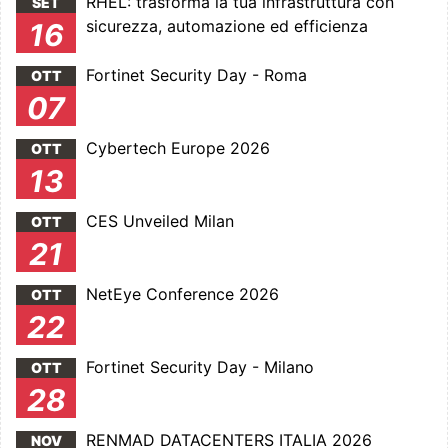
RHEL: trasforma la tua infrastruttura con
SET
sicurezza, automazione ed efficienza
16
Fortinet Security Day - Roma
OTT
07
Cybertech Europe 2026
OTT
13
CES Unveiled Milan
OTT
21
NetEye Conference 2026
OTT
22
Fortinet Security Day - Milano
OTT
28
RENMAD DATACENTERS ITALIA 2026
NOV