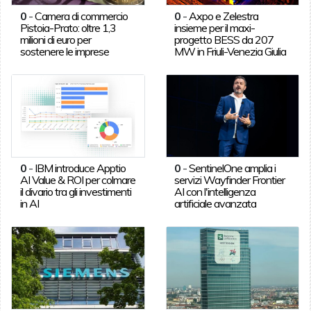
0
-
Camera di commercio
0
-
Axpo e Zelestra
Pistoia-Prato: oltre 1,3
insieme per il maxi-
milioni di euro per
progetto BESS da 207
sostenere le imprese
MW in Friuli-Venezia Giulia
0
-
IBM introduce Apptio
0
-
SentinelOne amplia i
AI Value & ROI per colmare
servizi Wayfinder Frontier
il divario tra gli investimenti
AI con l'intelligenza
in AI
artificiale avanzata