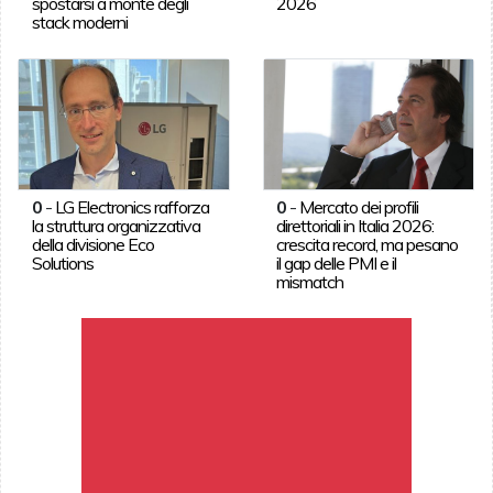
spostarsi a monte degli
2026
stack moderni
0
-
LG Electronics rafforza
0
-
Mercato dei profili
la struttura organizzativa
direttoriali in Italia 2026:
della divisione Eco
crescita record, ma pesano
Solutions
il gap delle PMI e il
mismatch