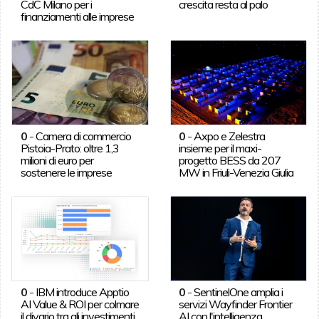
CdC Milano per i
crescita resta al palo
finanziamenti alle imprese
0
-
Camera di commercio
0
-
Axpo e Zelestra
Pistoia-Prato: oltre 1,3
insieme per il maxi-
milioni di euro per
progetto BESS da 207
sostenere le imprese
MW in Friuli-Venezia Giulia
0
-
IBM introduce Apptio
0
-
SentinelOne amplia i
AI Value & ROI per colmare
servizi Wayfinder Frontier
il divario tra gli investimenti
AI con l'intelligenza