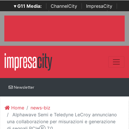
▾ G11 Media:
|
ChannelCity
|
ImpresaCity
|
SecurityOpenLab
|
Italian Channel Awards
|
Italian
Project Awards
|
Italian Security Awards
|
...
Newsletter
Home
news-biz
Alphawave Semi e Teledyne LeCroy annunciano
una collaborazione per misurazioni e generazione
di segnali PCIeⓇ 7.0