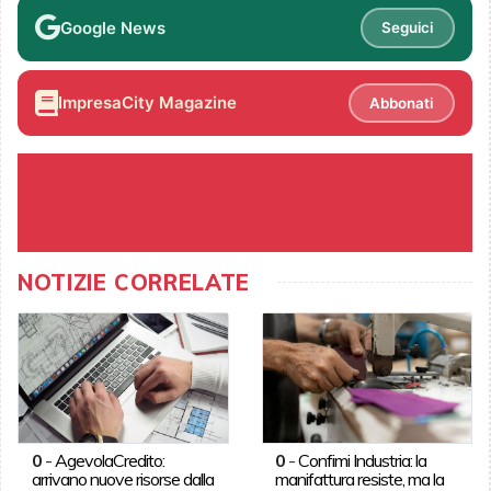
Google News
Seguici
ImpresaCity Magazine
Abbonati
NOTIZIE CORRELATE
0
-
AgevolaCredito:
0
-
Confimi Industria: la
arrivano nuove risorse dalla
manifattura resiste, ma la