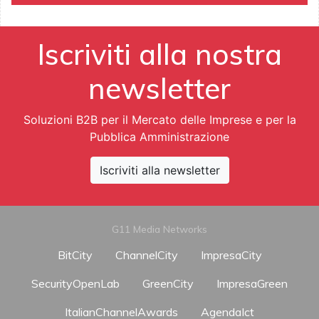
Iscriviti alla nostra
newsletter
Soluzioni B2B per il Mercato delle Imprese e per la
Pubblica Amministrazione
Iscriviti alla newsletter
G11 Media Networks
BitCity
ChannelCity
ImpresaCity
SecurityOpenLab
GreenCity
ImpresaGreen
ItalianChannelAwards
AgendaIct