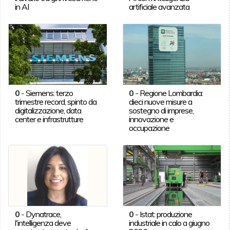
in AI
artificiale avanzata
0
-
Siemens: terzo
0
-
Regione Lombardia:
trimestre record, spinto da
dieci nuove misure a
digitalizzazione, data
sostegno di imprese,
center e infrastrutture
innovazione e
occupazione
0
-
Dynatrace,
0
-
Istat: produzione
l'intelligenza deve
industriale in calo a giugno