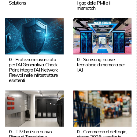
Solutions
il gap delle PMI e il
mismatch
0
-
Protezione avanzata
0
-
Samsung: nuove
per l'AI Generativa: Check
tecnologie di memoria per
Point integra l'AI Network
l'AI
Firewall nelle infrastrutture
esistenti
0
-
TIM ha il suo nuovo
0
-
Commercio al dettaglio,
Piano di Transizione
giugno 2026: vendite in