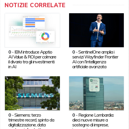
NOTIZIE CORRELATE
0
-
IBM introduce Apptio
0
-
SentinelOne amplia i
AI Value & ROI per colmare
servizi Wayfinder Frontier
il divario tra gli investimenti
AI con l'intelligenza
in AI
artificiale avanzata
0
-
Siemens: terzo
0
-
Regione Lombardia:
trimestre record, spinto da
dieci nuove misure a
digitalizzazione, data
sostegno di imprese,