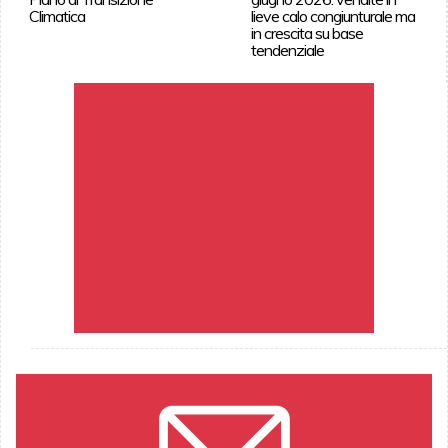
Climatica
lieve calo congiunturale ma
in crescita su base
tendenziale