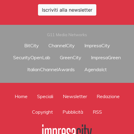
Iscriviti alla newsletter
G11 Media Networks
BitCity
ChannelCity
ImpresaCity
SecurityOpenLab
GreenCity
ImpresaGreen
ItalianChannelAwards
AgendaIct
Home
Speciali
Newsletter
Redazione
Copyright
Pubblicità
RSS