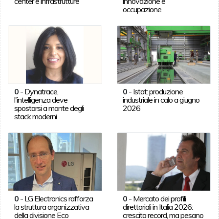
center e infrastrutture
innovazione e
occupazione
0
-
Dynatrace,
0
-
Istat: produzione
l'intelligenza deve
industriale in calo a giugno
spostarsi a monte degli
2026
stack moderni
0
-
LG Electronics rafforza
0
-
Mercato dei profili
la struttura organizzativa
direttoriali in Italia 2026:
della divisione Eco
crescita record, ma pesano