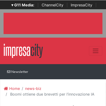
▾ G11 Media:
|
ChannelCity
|
ImpresaCity
|
SecurityOpenLab
|
Italian Channel Awards
|
Italian
Project Awards
|
Italian Security Awards
|
...
Newsletter
Home
news-biz
Boomi ottiene due brevetti per l’innovazione IA