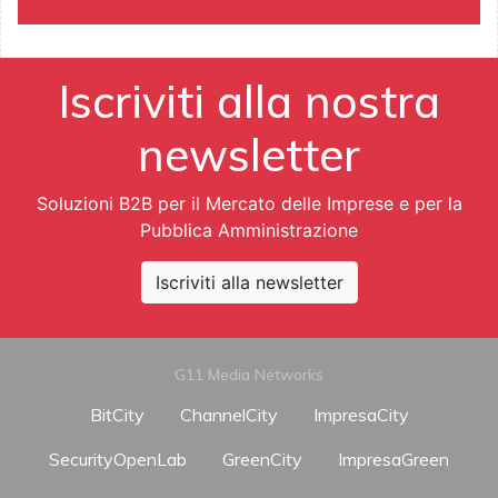
Iscriviti alla nostra
newsletter
Soluzioni B2B per il Mercato delle Imprese e per la
Pubblica Amministrazione
Iscriviti alla newsletter
G11 Media Networks
BitCity
ChannelCity
ImpresaCity
SecurityOpenLab
GreenCity
ImpresaGreen