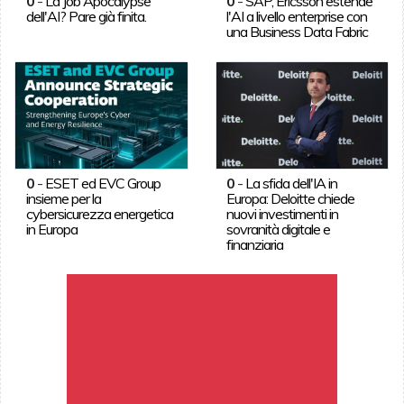
0
-
La Job Apocalypse
0
-
SAP, Ericsson estende
dell'AI? Pare già finita.
l'AI a livello enterprise con
una Business Data Fabric
0
-
ESET ed EVC Group
0
-
La sfida dell'IA in
insieme per la
Europa: Deloitte chiede
cybersicurezza energetica
nuovi investimenti in
in Europa
sovranità digitale e
finanziaria