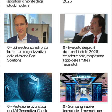
spostarsi a monte degli
2026
stack moderni
0
-
LG Electronics rafforza
0
-
Mercato dei profili
la struttura organizzativa
direttoriali in Italia 2026:
della divisione Eco
crescita record, ma pesano
Solutions
il gap delle PMI e il
mismatch
0
-
Protezione avanzata
0
-
Samsung: nuove
per l'AI Generativa: Check
tecnologie di memoria per