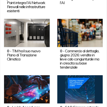
Point integra l'AI Network
l'AI
Firewall nelle infrastrutture
esistenti
0
-
TIM ha il suo nuovo
0
-
Commercio al dettaglio,
Piano di Transizione
giugno 2026: vendite in
Climatica
lieve calo congiunturale ma
in crescita su base
tendenziale