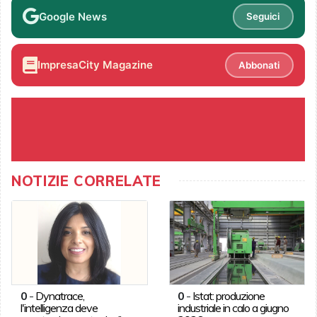
Google News
Seguici
ImpresaCity Magazine
Abbonati
NOTIZIE CORRELATE
0
-
Dynatrace,
0
-
Istat: produzione
l'intelligenza deve
industriale in calo a giugno