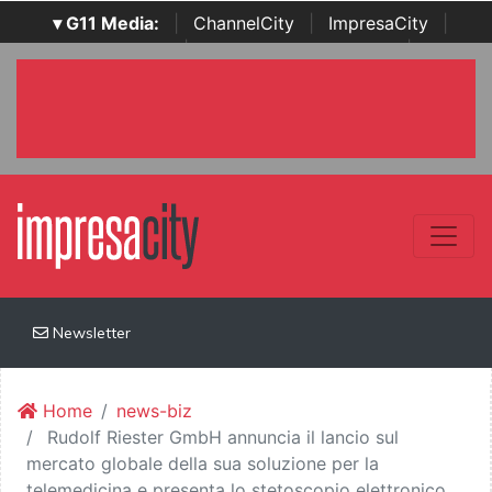
▾ G11 Media:
|
ChannelCity
|
ImpresaCity
|
SecurityOpenLab
|
Italian Channel Awards
|
Italian
Project Awards
|
Italian Security Awards
|
...
Newsletter
Home
news-biz
Rudolf Riester GmbH annuncia il lancio sul
mercato globale della sua soluzione per la
telemedicina e presenta lo stetoscopio elettronico