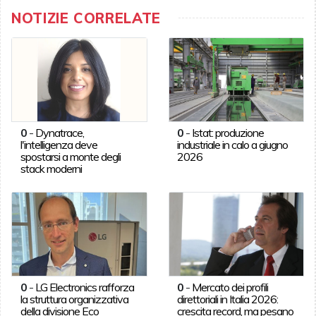
NOTIZIE CORRELATE
0
-
Dynatrace,
0
-
Istat: produzione
l'intelligenza deve
industriale in calo a giugno
spostarsi a monte degli
2026
stack moderni
0
-
LG Electronics rafforza
0
-
Mercato dei profili
la struttura organizzativa
direttoriali in Italia 2026:
della divisione Eco
crescita record, ma pesano