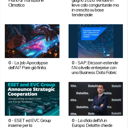
Climatica
lieve calo congiunturale ma
in crescita su base
tendenziale
0
-
La Job Apocalypse
0
-
SAP, Ericsson estende
dell'AI? Pare già finita.
l'AI a livello enterprise con
una Business Data Fabric
0
-
ESET ed EVC Group
0
-
La sfida dell'IA in
insieme per la
Europa: Deloitte chiede