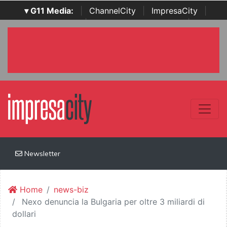
▾ G11 Media:
|
ChannelCity
|
ImpresaCity
|
SecurityOpenLab
|
Italian Channel Awards
|
Italian
Project Awards
|
Italian Security Awards
|
...
Newsletter
Home
news-biz
Nexo denuncia la Bulgaria per oltre 3 miliardi di
dollari