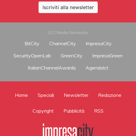
Iscriviti alla newsletter
G11 Media Networks
BitCity
ChannelCity
ImpresaCity
SecurityOpenLab
GreenCity
ImpresaGreen
ItalianChannelAwards
AgendaIct
Home
Speciali
Newsletter
Redazione
Copyright
Pubblicità
RSS