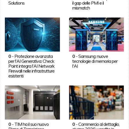
Solutions
il gap delle PMI e il
mismatch
0
-
Protezione avanzata
0
-
Samsung: nuove
per l'AI Generativa: Check
tecnologie di memoria per
Point integra l'AI Network
l'AI
Firewall nelle infrastrutture
esistenti
0
-
TIM ha il suo nuovo
0
-
Commercio al dettaglio,
Piano di Transizione
giugno 2026: vendite in