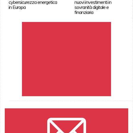
cybersicurezza energetica
nuovi investimenti in
in Europa
sovranità digitale e
finanziaria