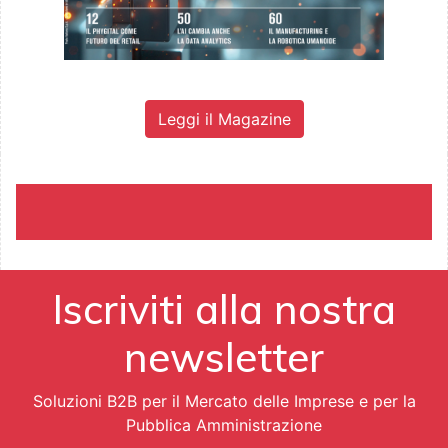
Leggi il Magazine
Iscriviti alla nostra
newsletter
Soluzioni B2B per il Mercato delle Imprese e per la
Pubblica Amministrazione