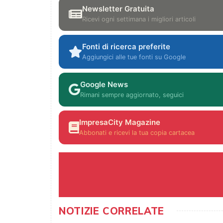
Newsletter Gratuita
Ricevi ogni settimana i migliori articoli
Fonti di ricerca preferite
Aggiungici alle tue fonti su Google
Google News
Rimani sempre aggiornato, seguici
ImpresaCity Magazine
Abbonati e ricevi la tua copia cartacea
NOTIZIE CORRELATE