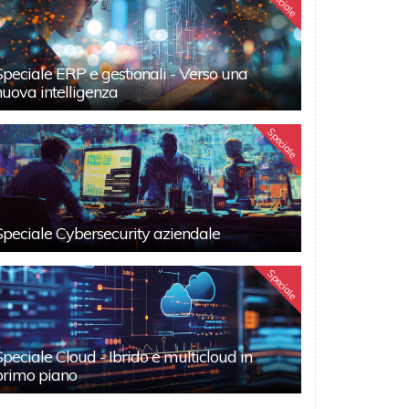
Speciale
Speciale ERP e gestionali - Verso una
nuova intelligenza
Speciale
Speciale Cybersecurity aziendale
Speciale
Speciale Cloud - Ibrido e multicloud in
primo piano