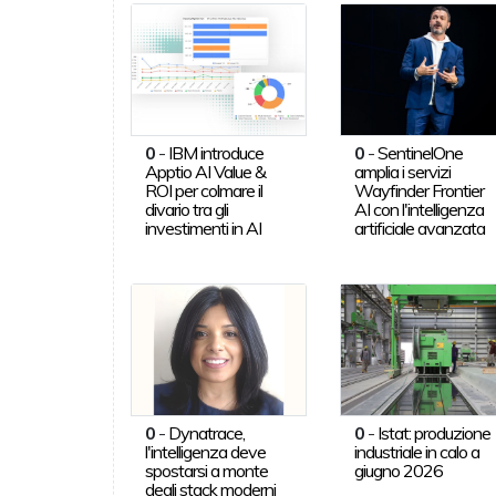
0
-
IBM introduce
0
-
SentinelOne
Apptio AI Value &
amplia i servizi
ROI per colmare il
Wayfinder Frontier
divario tra gli
AI con l'intelligenza
investimenti in AI
artificiale avanzata
0
-
Dynatrace,
0
-
Istat: produzione
l'intelligenza deve
industriale in calo a
spostarsi a monte
giugno 2026
degli stack moderni