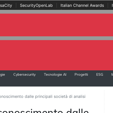
saCity
|
SecurityOpenLab
|
Italian Channel Awards
|
Awards
|
...
gie
Cybersecurity
Tecnologie AI
Progetti
ESG
noscimento dalle principali società di analisi
iconoscimento dalle