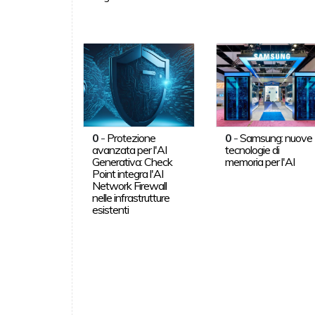
0
-
Protezione
0
-
Samsung: nuove
avanzata per l'AI
tecnologie di
Generativa: Check
memoria per l'AI
Point integra l'AI
Network Firewall
nelle infrastrutture
esistenti