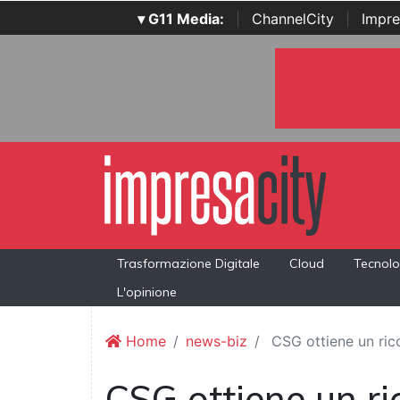
▾ G11 Media:
|
ChannelCity
|
Impre
Trasformazione Digitale
Cloud
Tecnolo
L'opinione
Home
news-biz
CSG ottiene un rico
CSG ottiene un r