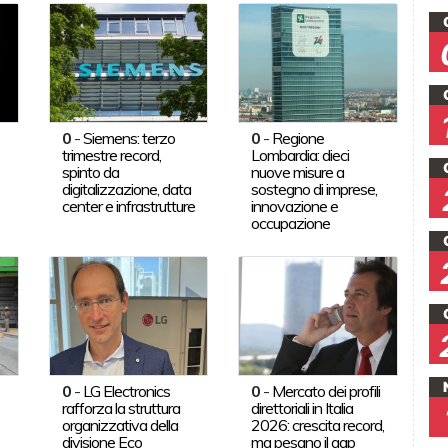
0
-
Siemens: terzo
0
-
Regione
trimestre record,
Lombardia: dieci
spinto da
nuove misure a
digitalizzazione, data
sostegno di imprese,
center e infrastrutture
innovazione e
occupazione
0
-
LG Electronics
0
-
Mercato dei profili
rafforza la struttura
direttoriali in Italia
organizzativa della
2026: crescita record,
divisione Eco
ma pesano il gap