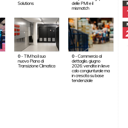
Solutions
delle PMI e il
mismatch
0
-
TIM ha il suo
0
-
Commercio al
nuovo Piano di
dettaglio, giugno
Transizione Climatica
2026: vendite in lieve
calo congiunturale ma
in crescita su base
tendenziale