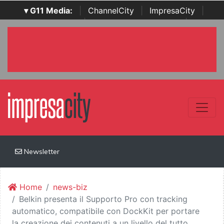
▾ G11 Media:
|
ChannelCity
|
ImpresaCity
|
SecurityOpenLab
|
Italian Channel Awards
|
Italian
Project Awards
|
Italian Security Awards
|
...
Newsletter
Home
news-biz
Belkin presenta il Supporto Pro con tracking
automatico, compatibile con DockKit per portare
la creazione dei contenuti a un livello del tutto