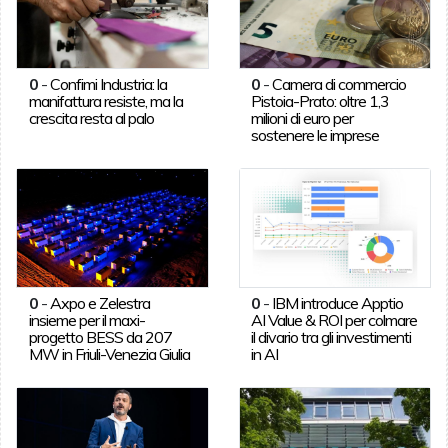
0
-
Confimi Industria: la
0
-
Camera di commercio
manifattura resiste, ma la
Pistoia-Prato: oltre 1,3
crescita resta al palo
milioni di euro per
sostenere le imprese
0
-
Axpo e Zelestra
0
-
IBM introduce Apptio
insieme per il maxi-
AI Value & ROI per colmare
progetto BESS da 207
il divario tra gli investimenti
MW in Friuli-Venezia Giulia
in AI