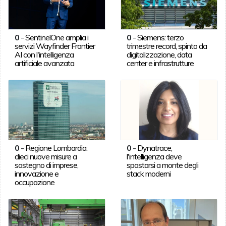
0
-
SentinelOne amplia i
0
-
Siemens: terzo
servizi Wayfinder Frontier
trimestre record, spinto da
AI con l'intelligenza
digitalizzazione, data
artificiale avanzata
center e infrastrutture
0
-
Regione Lombardia:
0
-
Dynatrace,
dieci nuove misure a
l'intelligenza deve
sostegno di imprese,
spostarsi a monte degli
innovazione e
stack moderni
occupazione