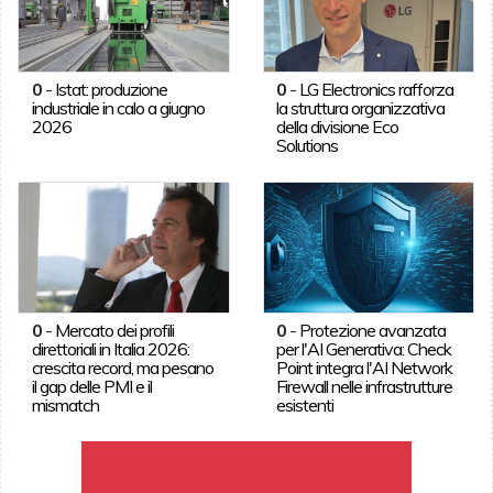
0
-
Istat: produzione
0
-
LG Electronics rafforza
industriale in calo a giugno
la struttura organizzativa
2026
della divisione Eco
Solutions
0
-
Mercato dei profili
0
-
Protezione avanzata
direttoriali in Italia 2026:
per l'AI Generativa: Check
crescita record, ma pesano
Point integra l'AI Network
il gap delle PMI e il
Firewall nelle infrastrutture
mismatch
esistenti