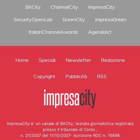
BitCity
ChannelCity
ImpresaCity
SecurityOpenLab
GreenCity
ImpresaGreen
ItalianChannelAwards
AgendaIct
Home
Speciali
Newsletter
Redazione
Copyright
Pubblicità
RSS
ImpresaCity e' un canale di BitCity, testata giornalistica registrata
presso il tribunale di Como ,
n. 21/2007 del 11/10/2007- Iscrizione ROC n. 15698