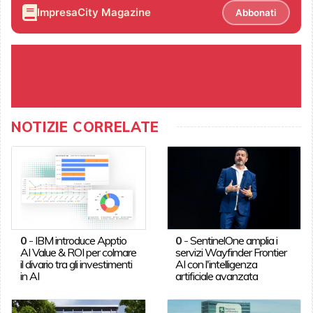
ImpresaCity Magazine
Abbonati
NOTIZIE CORRELATE
0
-
IBM introduce Apptio
0
-
SentinelOne amplia i
AI Value & ROI per colmare
servizi Wayfinder Frontier
il divario tra gli investimenti
AI con l'intelligenza
in AI
artificiale avanzata