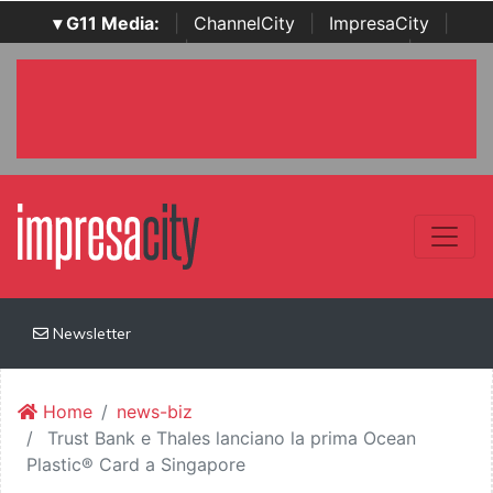
▾ G11 Media:
|
ChannelCity
|
ImpresaCity
|
SecurityOpenLab
|
Italian Channel Awards
|
Italian
Project Awards
|
Italian Security Awards
|
...
Newsletter
Home
news-biz
Trust Bank e Thales lanciano la prima Ocean
Plastic® Card a Singapore