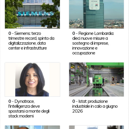
0
-
Siemens: terzo
0
-
Regione Lombardia:
trimestre record, spinto da
dieci nuove misure a
digitalizzazione, data
sostegno di imprese,
center e infrastrutture
innovazione e
occupazione
0
-
Dynatrace,
0
-
Istat: produzione
l'intelligenza deve
industriale in calo a giugno
spostarsi a monte degli
2026
stack moderni