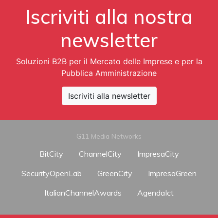
Iscriviti alla nostra
newsletter
Soluzioni B2B per il Mercato delle Imprese e per la
Pubblica Amministrazione
Iscriviti alla newsletter
G11 Media Networks
BitCity
ChannelCity
ImpresaCity
SecurityOpenLab
GreenCity
ImpresaGreen
ItalianChannelAwards
AgendaIct