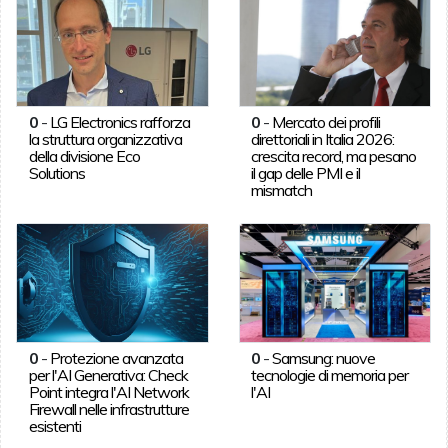
0
-
LG Electronics rafforza
0
-
Mercato dei profili
la struttura organizzativa
direttoriali in Italia 2026:
della divisione Eco
crescita record, ma pesano
Solutions
il gap delle PMI e il
mismatch
0
-
Protezione avanzata
0
-
Samsung: nuove
per l'AI Generativa: Check
tecnologie di memoria per
Point integra l'AI Network
l'AI
Firewall nelle infrastrutture
esistenti