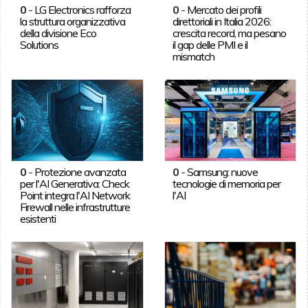
0
-
LG Electronics rafforza
0
-
Mercato dei profili
la struttura organizzativa
direttoriali in Italia 2026:
della divisione Eco
crescita record, ma pesano
Solutions
il gap delle PMI e il
mismatch
0
-
Protezione avanzata
0
-
Samsung: nuove
per l'AI Generativa: Check
tecnologie di memoria per
Point integra l'AI Network
l'AI
Firewall nelle infrastrutture
esistenti