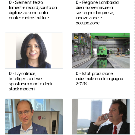
0
-
Siemens: terzo
0
-
Regione Lombardia:
trimestre record, spinto da
dieci nuove misure a
digitalizzazione, data
sostegno di imprese,
center e infrastrutture
innovazione e
occupazione
0
-
Dynatrace,
0
-
Istat: produzione
l'intelligenza deve
industriale in calo a giugno
spostarsi a monte degli
2026
stack moderni