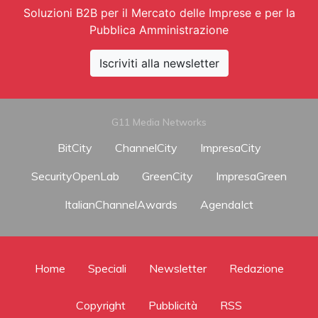
Soluzioni B2B per il Mercato delle Imprese e per la
Pubblica Amministrazione
Iscriviti alla newsletter
G11 Media Networks
BitCity
ChannelCity
ImpresaCity
SecurityOpenLab
GreenCity
ImpresaGreen
ItalianChannelAwards
AgendaIct
Home
Speciali
Newsletter
Redazione
Copyright
Pubblicità
RSS