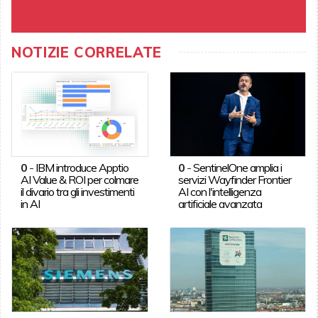
NOTIZIE CORRELATE
0
-
IBM introduce Apptio
0
-
SentinelOne amplia i
AI Value & ROI per colmare
servizi Wayfinder Frontier
il divario tra gli investimenti
AI con l'intelligenza
in AI
artificiale avanzata