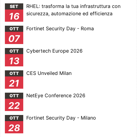
RHEL: trasforma la tua infrastruttura con
SET
sicurezza, automazione ed efficienza
16
Fortinet Security Day - Roma
OTT
07
Cybertech Europe 2026
OTT
13
CES Unveiled Milan
OTT
21
NetEye Conference 2026
OTT
22
Fortinet Security Day - Milano
OTT
28