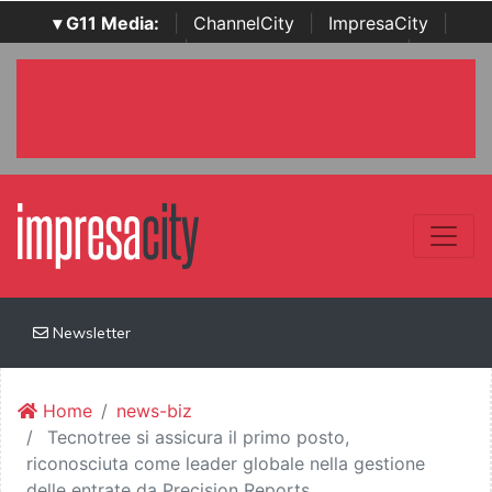
▾ G11 Media:
|
ChannelCity
|
ImpresaCity
|
SecurityOpenLab
|
Italian Channel Awards
|
Italian
Project Awards
|
Italian Security Awards
|
...
Newsletter
Home
news-biz
Tecnotree si assicura il primo posto,
riconosciuta come leader globale nella gestione
delle entrate da Precision Reports