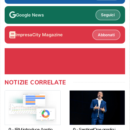
Google News
Seguici
ImpresaCity Magazine
Abbonati
NOTIZIE CORRELATE
0
-
IBM introduce Apptio
0
-
SentinelOne amplia i