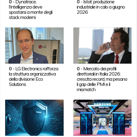
0
-
Dynatrace,
0
-
Istat: produzione
l'intelligenza deve
industriale in calo a giugno
spostarsi a monte degli
2026
stack moderni
0
-
LG Electronics rafforza
0
-
Mercato dei profili
la struttura organizzativa
direttoriali in Italia 2026:
della divisione Eco
crescita record, ma pesano
Solutions
il gap delle PMI e il
mismatch