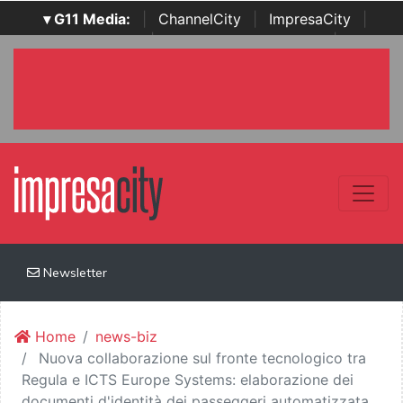
▾ G11 Media:
|
ChannelCity
|
ImpresaCity
|
SecurityOpenLab
|
Italian Channel Awards
|
Italian
Project Awards
|
Italian Security Awards
|
...
Newsletter
Home
news-biz
Nuova collaborazione sul fronte tecnologico tra
Regula e ICTS Europe Systems: elaborazione dei
documenti d'identità dei passeggeri automatizzata