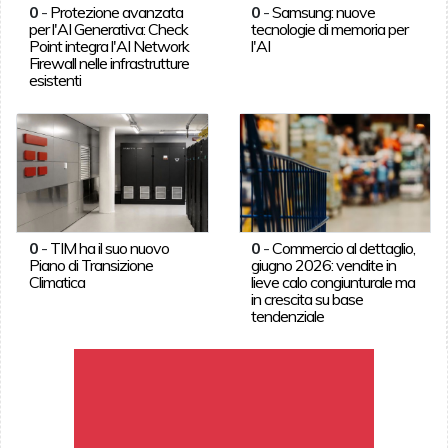
0
-
Protezione avanzata
0
-
Samsung: nuove
per l'AI Generativa: Check
tecnologie di memoria per
Point integra l'AI Network
l'AI
Firewall nelle infrastrutture
esistenti
0
-
TIM ha il suo nuovo
0
-
Commercio al dettaglio,
Piano di Transizione
giugno 2026: vendite in
Climatica
lieve calo congiunturale ma
in crescita su base
tendenziale