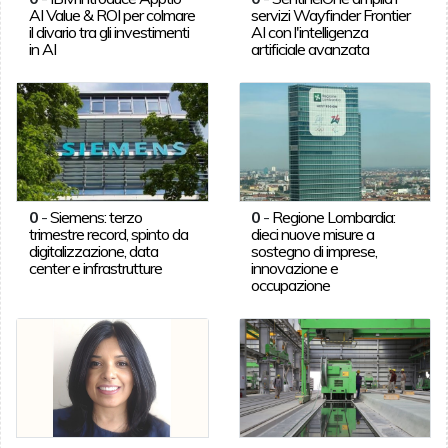
AI Value & ROI per colmare
servizi Wayfinder Frontier
il divario tra gli investimenti
AI con l'intelligenza
in AI
artificiale avanzata
0
-
Siemens: terzo
0
-
Regione Lombardia:
trimestre record, spinto da
dieci nuove misure a
digitalizzazione, data
sostegno di imprese,
center e infrastrutture
innovazione e
occupazione