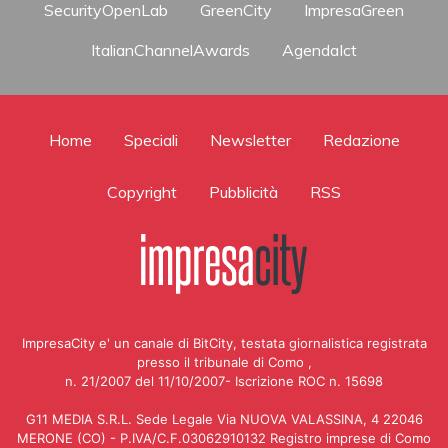
SecurityOpenLab
GreenCity
ImpresaGreen
ItalianChannelAwards
AgendaIct
Home
Speciali
Newsletter
Redazione
Copyright
Pubblicità
RSS
ImpresaCity e' un canale di BitCity, testata giornalistica registrata
presso il tribunale di Como ,
n. 21/2007 del 11/10/2007- Iscrizione ROC n. 15698
G11 MEDIA S.R.L. Sede Legale Via NUOVA VALASSINA, 4 22046
MERONE (CO) - P.IVA/C.F.03062910132 Registro imprese di Como