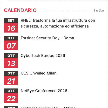
CALENDARIO
Tutto
RHEL: trasforma la tua infrastruttura con
SET
sicurezza, automazione ed efficienza
16
Fortinet Security Day - Roma
OTT
07
Cybertech Europe 2026
OTT
13
CES Unveiled Milan
OTT
21
NetEye Conference 2026
OTT
22