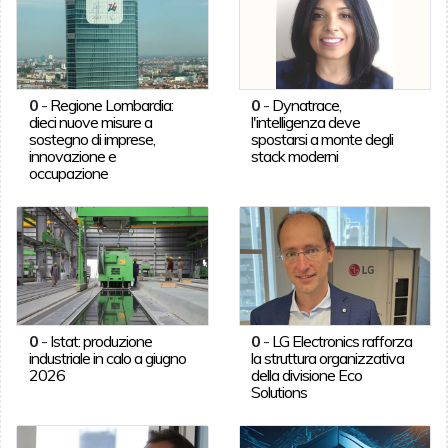
0
-
Regione Lombardia:
0
-
Dynatrace,
dieci nuove misure a
l'intelligenza deve
sostegno di imprese,
spostarsi a monte degli
innovazione e
stack moderni
occupazione
0
-
Istat: produzione
0
-
LG Electronics rafforza
industriale in calo a giugno
la struttura organizzativa
2026
della divisione Eco
Solutions