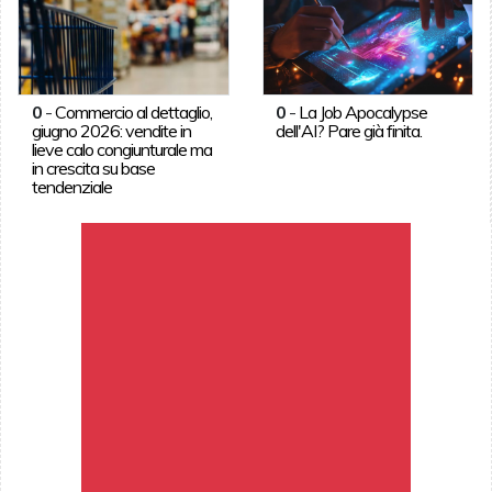
0
-
Commercio al dettaglio,
0
-
La Job Apocalypse
giugno 2026: vendite in
dell'AI? Pare già finita.
lieve calo congiunturale ma
in crescita su base
tendenziale