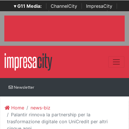
▾ G11 Media:
|
ChannelCity
|
ImpresaCity
|
SecurityOpenLab
|
Italian Channel Awards
|
Italian
Project Awards
|
Italian Security Awards
|
...
Newsletter
Home
news-biz
Palantir rinnova la partnership per la
trasformazione digitale con UniCredit per altri
cinque anni