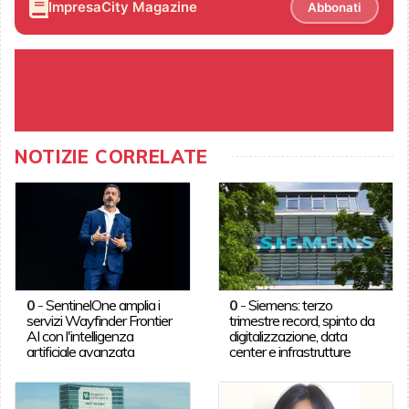
ImpresaCity Magazine
Abbonati
NOTIZIE CORRELATE
0
-
SentinelOne amplia i
0
-
Siemens: terzo
servizi Wayfinder Frontier
trimestre record, spinto da
AI con l'intelligenza
digitalizzazione, data
artificiale avanzata
center e infrastrutture