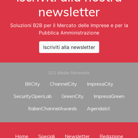
newsletter
Soluzioni B2B per il Mercato delle Imprese e per la
Pubblica Amministrazione
Iscriviti alla newsletter
G11 Media Networks
BitCity
ChannelCity
ImpresaCity
SecurityOpenLab
GreenCity
ImpresaGreen
ItalianChannelAwards
AgendaIct
Home
Speciali
Newsletter
Redazione