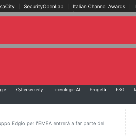
saCity
|
SecurityOpenLab
|
Italian Channel Awards
|
Awards
|
...
gie
Cybersecurity
Tecnologie AI
Progetti
ESG
po Edgio per l'EMEA entrerà a far parte del