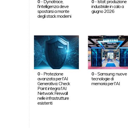
0
-
Dynatrace,
0
-
Istat: produzione
l'intelligenza deve
industriale in calo a
spostarsi a monte
giugno 2026
degli stack moderni
0
-
Protezione
0
-
Samsung: nuove
avanzata per l'AI
tecnologie di
Generativa: Check
memoria per l'AI
Point integra l'AI
Network Firewall
nelle infrastrutture
esistenti