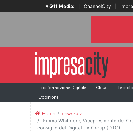
▾ G11 Media:
|
ChannelCity
|
Impre
Trasformazione Digitale
Cloud
Tecnolo
L'opinione
Home
news-biz
Emma Whitmore, Vicepresidente del Grup
consiglio del Digital TV Group (DTG)