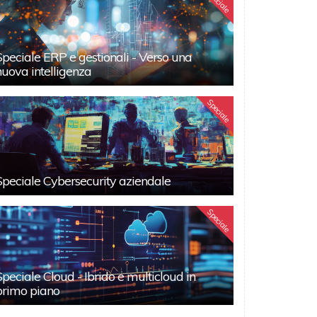
Speciale
Speciale ERP e gestionali - Verso una
nuova intelligenza
Speciale
Speciale Cybersecurity aziendale
Speciale
Speciale Cloud - Ibrido e multicloud in
primo piano