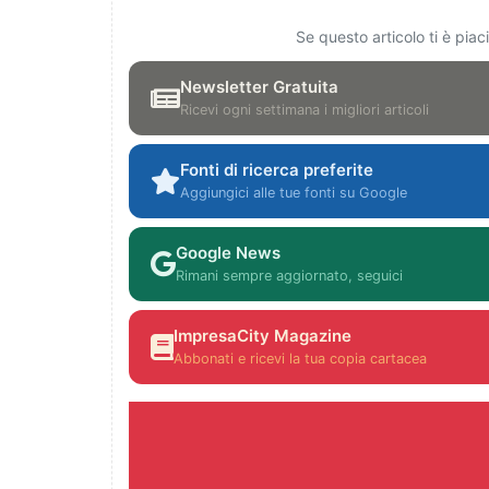
Se questo articolo ti è pia
Newsletter Gratuita
Ricevi ogni settimana i migliori articoli
Fonti di ricerca preferite
Aggiungici alle tue fonti su Google
Google News
Rimani sempre aggiornato, seguici
ImpresaCity Magazine
Abbonati e ricevi la tua copia cartacea