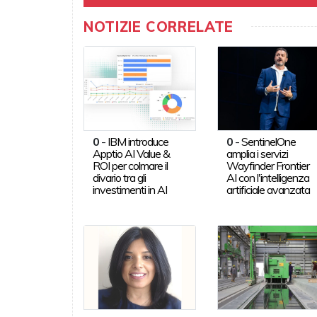
NOTIZIE CORRELATE
0
-
IBM introduce
0
-
SentinelOne
Apptio AI Value &
amplia i servizi
ROI per colmare il
Wayfinder Frontier
divario tra gli
AI con l'intelligenza
investimenti in AI
artificiale avanzata