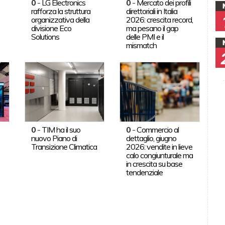
0
-
LG Electronics
0
-
Mercato dei profili
rafforza la struttura
direttoriali in Italia
organizzativa della
2026: crescita record,
divisione Eco
ma pesano il gap
Solutions
delle PMI e il
mismatch
0
-
TIM ha il suo
0
-
Commercio al
nuovo Piano di
dettaglio, giugno
Transizione Climatica
2026: vendite in lieve
calo congiunturale ma
in crescita su base
tendenziale