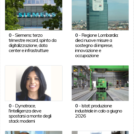
0
-
Siemens: terzo
0
-
Regione Lombardia:
trimestre record, spinto da
dieci nuove misure a
digitalizzazione, data
sostegno di imprese,
center e infrastrutture
innovazione e
occupazione
0
-
Dynatrace,
0
-
Istat: produzione
l'intelligenza deve
industriale in calo a giugno
spostarsi a monte degli
2026
stack moderni