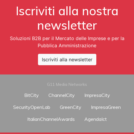
Iscriviti alla nostra
newsletter
Soluzioni B2B per il Mercato delle Imprese e per la
Pubblica Amministrazione
Iscriviti alla newsletter
G11 Media Networks
BitCity
ChannelCity
ImpresaCity
SecurityOpenLab
GreenCity
ImpresaGreen
ItalianChannelAwards
AgendaIct