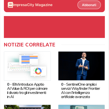
ImpresaCity Magazine
Abbonati
NOTIZIE CORRELATE
0
-
IBM introduce Apptio
0
-
SentinelOne amplia i
AI Value & ROI per colmare
servizi Wayfinder Frontier
il divario tra gli investimenti
AI con l'intelligenza
in AI
artificiale avanzata