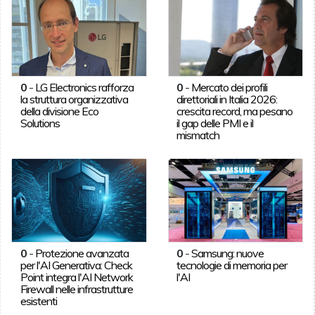
0
-
LG Electronics rafforza
0
-
Mercato dei profili
la struttura organizzativa
direttoriali in Italia 2026:
della divisione Eco
crescita record, ma pesano
Solutions
il gap delle PMI e il
mismatch
0
-
Protezione avanzata
0
-
Samsung: nuove
per l'AI Generativa: Check
tecnologie di memoria per
Point integra l'AI Network
l'AI
Firewall nelle infrastrutture
esistenti