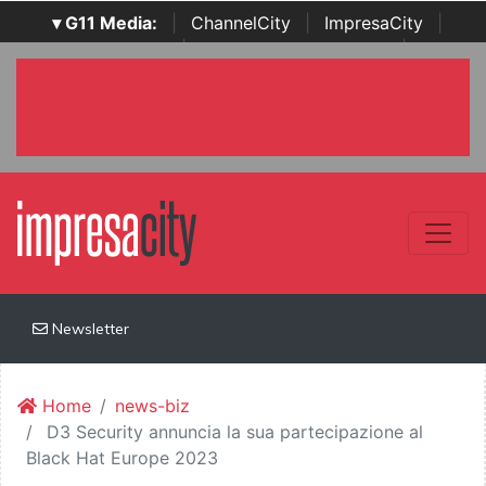
▾ G11 Media:
|
ChannelCity
|
ImpresaCity
|
SecurityOpenLab
|
Italian Channel Awards
|
Italian
Project Awards
|
Italian Security Awards
|
...
Newsletter
Home
news-biz
D3 Security annuncia la sua partecipazione al
Black Hat Europe 2023