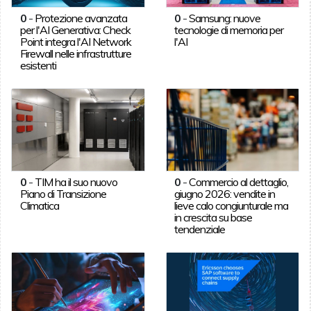
0
-
Protezione avanzata
0
-
Samsung: nuove
per l'AI Generativa: Check
tecnologie di memoria per
Point integra l'AI Network
l'AI
Firewall nelle infrastrutture
esistenti
0
-
TIM ha il suo nuovo
0
-
Commercio al dettaglio,
Piano di Transizione
giugno 2026: vendite in
Climatica
lieve calo congiunturale ma
in crescita su base
tendenziale