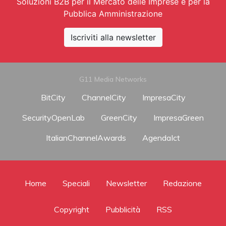
Soluzioni B2B per il Mercato delle Imprese e per la
Pubblica Amministrazione
Iscriviti alla newsletter
G11 Media Networks
BitCity
ChannelCity
ImpresaCity
SecurityOpenLab
GreenCity
ImpresaGreen
ItalianChannelAwards
AgendaIct
Home
Speciali
Newsletter
Redazione
Copyright
Pubblicità
RSS