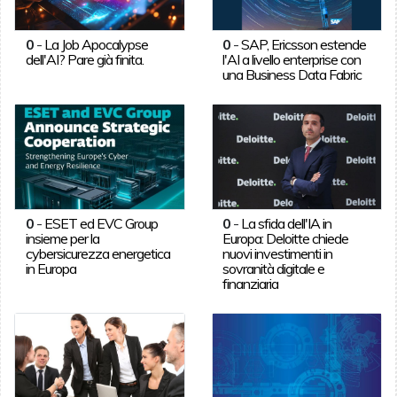
0
-
La Job Apocalypse
0
-
SAP, Ericsson estende
dell'AI? Pare già finita.
l'AI a livello enterprise con
una Business Data Fabric
0
-
ESET ed EVC Group
0
-
La sfida dell'IA in
insieme per la
Europa: Deloitte chiede
cybersicurezza energetica
nuovi investimenti in
in Europa
sovranità digitale e
finanziaria