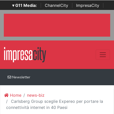
▾ G11 Media:
|
ChannelCity
|
ImpresaCity
|
SecurityOpenLab
|
Italian Channel Awards
|
Italian
Project Awards
|
Italian Security Awards
|
...
Newsletter
Home
news-biz
Carlsberg Group sceglie Expereo per portare la
connettività internet in 40 Paesi