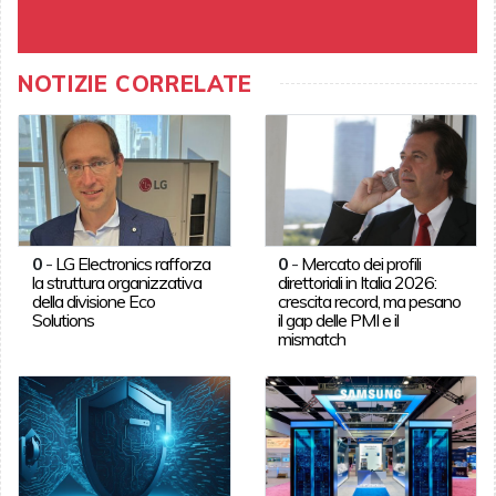
NOTIZIE CORRELATE
0
-
LG Electronics rafforza
0
-
Mercato dei profili
la struttura organizzativa
direttoriali in Italia 2026:
della divisione Eco
crescita record, ma pesano
Solutions
il gap delle PMI e il
mismatch