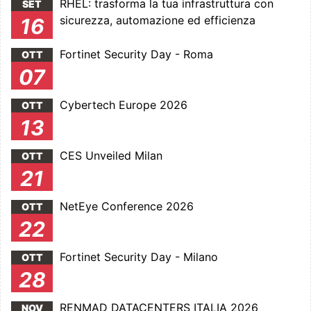
RHEL: trasforma la tua infrastruttura con
SET
sicurezza, automazione ed efficienza
16
Fortinet Security Day - Roma
OTT
07
Cybertech Europe 2026
OTT
13
CES Unveiled Milan
OTT
21
NetEye Conference 2026
OTT
22
Fortinet Security Day - Milano
OTT
28
RENMAD DATACENTERS ITALIA 2026
NOV