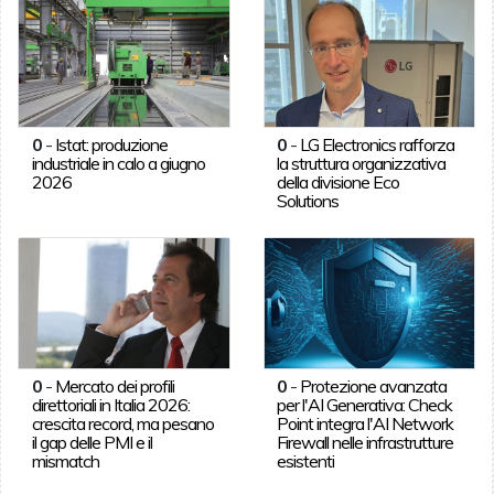
0
-
Istat: produzione
0
-
LG Electronics rafforza
industriale in calo a giugno
la struttura organizzativa
2026
della divisione Eco
Solutions
0
-
Mercato dei profili
0
-
Protezione avanzata
direttoriali in Italia 2026:
per l'AI Generativa: Check
crescita record, ma pesano
Point integra l'AI Network
il gap delle PMI e il
Firewall nelle infrastrutture
mismatch
esistenti