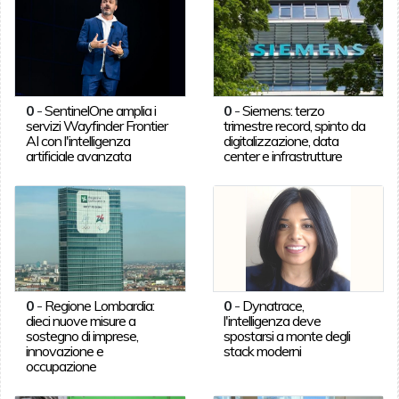
0
-
SentinelOne amplia i
0
-
Siemens: terzo
servizi Wayfinder Frontier
trimestre record, spinto da
AI con l'intelligenza
digitalizzazione, data
artificiale avanzata
center e infrastrutture
0
-
Regione Lombardia:
0
-
Dynatrace,
dieci nuove misure a
l'intelligenza deve
sostegno di imprese,
spostarsi a monte degli
innovazione e
stack moderni
occupazione