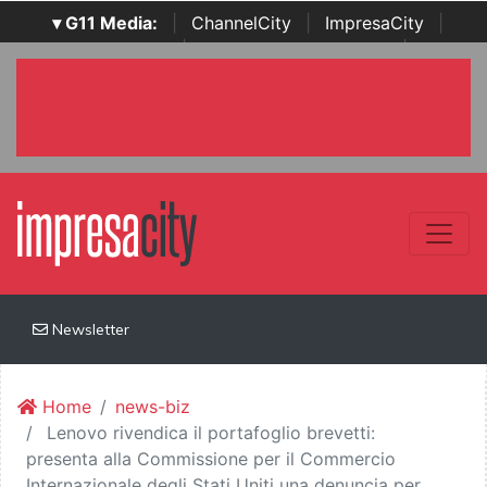
▾ G11 Media:
|
ChannelCity
|
ImpresaCity
|
SecurityOpenLab
|
Italian Channel Awards
|
Italian
Project Awards
|
Italian Security Awards
|
...
Newsletter
Home
news-biz
Lenovo rivendica il portafoglio brevetti:
presenta alla Commissione per il Commercio
Internazionale degli Stati Uniti una denuncia per