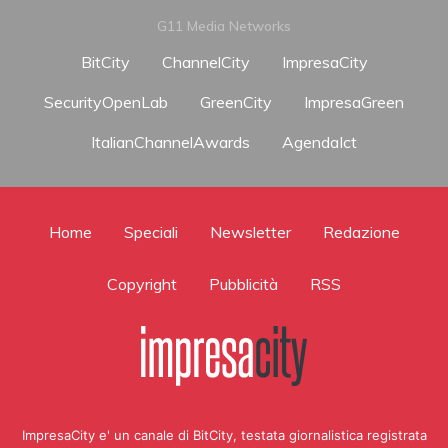
G11 Media Networks
BitCity
ChannelCity
ImpresaCity
SecurityOpenLab
GreenCity
ImpresaGreen
ItalianChannelAwards
AgendaIct
Home
Speciali
Newsletter
Redazione
Copyright
Pubblicità
RSS
ImpresaCity e' un canale di BitCity, testata giornalistica registrata