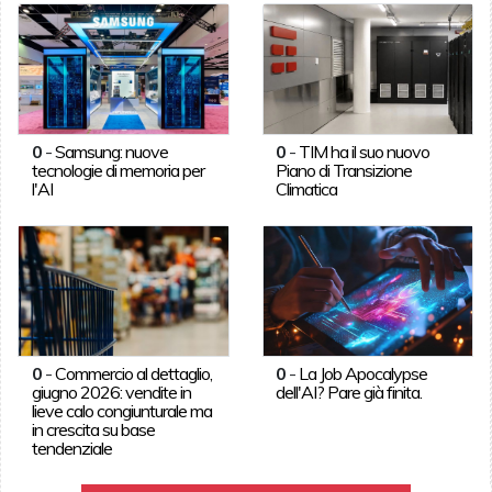
0
-
Samsung: nuove
0
-
TIM ha il suo nuovo
tecnologie di memoria per
Piano di Transizione
l'AI
Climatica
0
-
Commercio al dettaglio,
0
-
La Job Apocalypse
giugno 2026: vendite in
dell'AI? Pare già finita.
lieve calo congiunturale ma
in crescita su base
tendenziale