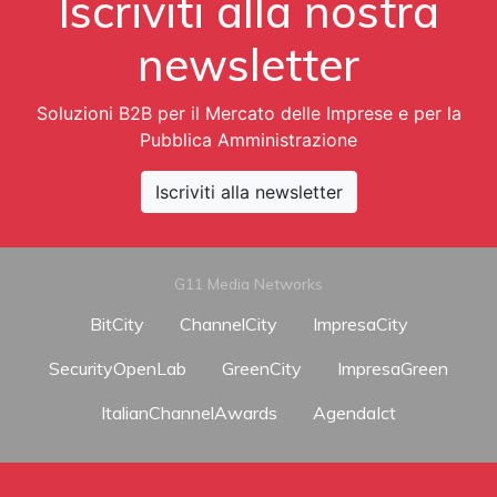
Iscriviti alla nostra
newsletter
Soluzioni B2B per il Mercato delle Imprese e per la
Pubblica Amministrazione
Iscriviti alla newsletter
G11 Media Networks
BitCity
ChannelCity
ImpresaCity
SecurityOpenLab
GreenCity
ImpresaGreen
ItalianChannelAwards
AgendaIct