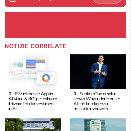
NOTIZIE CORRELATE
0
-
IBM introduce Apptio
0
-
SentinelOne amplia i
AI Value & ROI per colmare
servizi Wayfinder Frontier
il divario tra gli investimenti
AI con l'intelligenza
in AI
artificiale avanzata