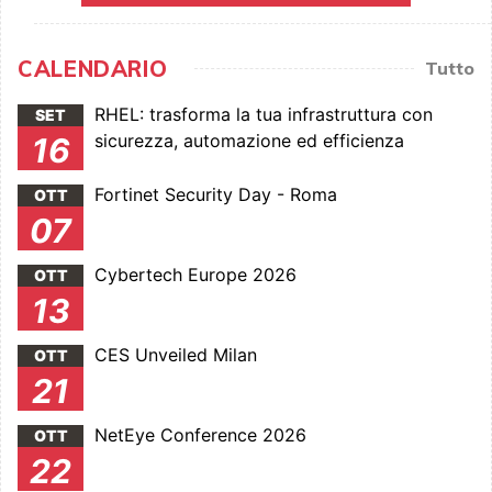
CALENDARIO
Tutto
RHEL: trasforma la tua infrastruttura con
SET
sicurezza, automazione ed efficienza
16
Fortinet Security Day - Roma
OTT
07
Cybertech Europe 2026
OTT
13
CES Unveiled Milan
OTT
21
NetEye Conference 2026
OTT
22