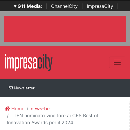
▾ G11 Media:
|
ChannelCity
|
ImpresaCity
|
SecurityOpenLab
|
Italian Channel Awards
|
Italian
Project Awards
|
Italian Security Awards
|
...
Newsletter
Home
news-biz
ITEN nominato vincitore ai CES Best of
Innovation Awards per il 2024