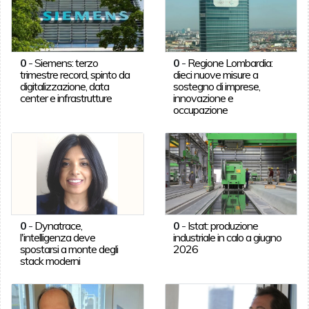
0
-
Siemens: terzo
0
-
Regione Lombardia:
trimestre record, spinto da
dieci nuove misure a
digitalizzazione, data
sostegno di imprese,
center e infrastrutture
innovazione e
occupazione
0
-
Dynatrace,
0
-
Istat: produzione
l'intelligenza deve
industriale in calo a giugno
spostarsi a monte degli
2026
stack moderni