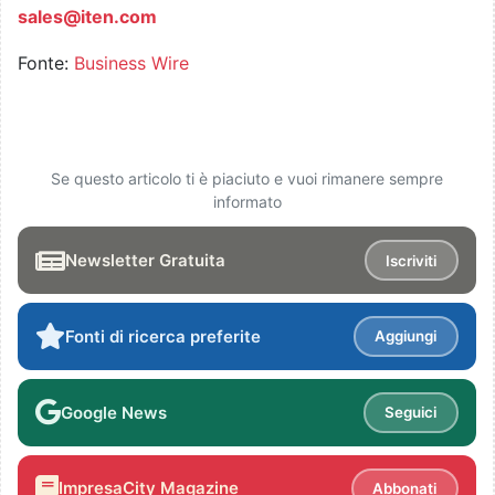
sales@iten.com
Fonte:
Business Wire
Se questo articolo ti è piaciuto e vuoi rimanere sempre
informato
Newsletter Gratuita
Iscriviti
Fonti di ricerca preferite
Aggiungi
Google News
Seguici
ImpresaCity Magazine
Abbonati