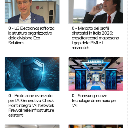
0
-
LG Electronics rafforza
0
-
Mercato dei profili
la struttura organizzativa
direttoriali in Italia 2026:
della divisione Eco
crescita record, ma pesano
Solutions
il gap delle PMI e il
mismatch
0
-
Protezione avanzata
0
-
Samsung: nuove
per l'AI Generativa: Check
tecnologie di memoria per
Point integra l'AI Network
l'AI
Firewall nelle infrastrutture
esistenti