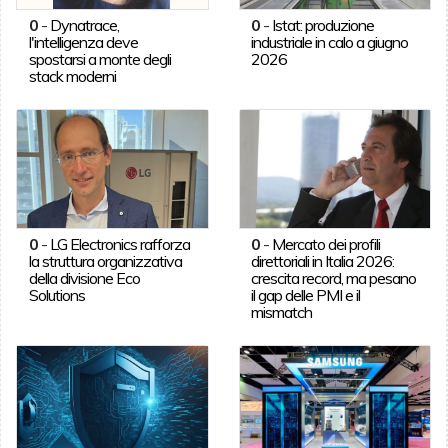
0
-
Dynatrace,
0
-
Istat: produzione
l'intelligenza deve
industriale in calo a giugno
spostarsi a monte degli
2026
stack moderni
0
-
LG Electronics rafforza
0
-
Mercato dei profili
la struttura organizzativa
direttoriali in Italia 2026:
della divisione Eco
crescita record, ma pesano
Solutions
il gap delle PMI e il
mismatch