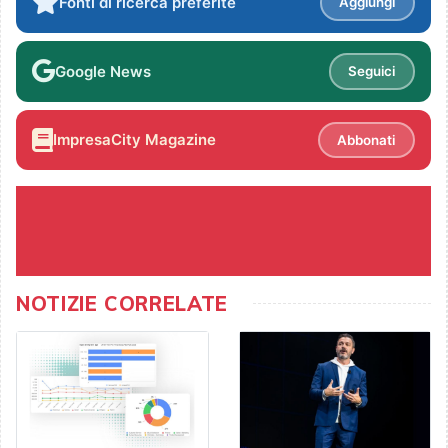
Fonti di ricerca preferite
Aggiungi
Google News
Seguici
ImpresaCity Magazine
Abbonati
NOTIZIE CORRELATE