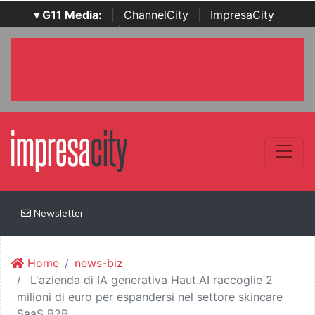
▾ G11 Media:
|
ChannelCity
|
ImpresaCity
|
SecurityOpenLab
|
Italian Channel Awards
|
Italian
Project Awards
|
Italian Security Awards
|
...
Newsletter
Home
news-biz
L'azienda di IA generativa Haut.AI raccoglie 2
milioni di euro per espandersi nel settore skincare
SaaS B2B