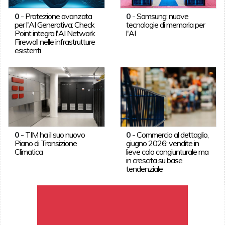
0
-
Protezione avanzata
0
-
Samsung: nuove
per l'AI Generativa: Check
tecnologie di memoria per
Point integra l'AI Network
l'AI
Firewall nelle infrastrutture
esistenti
0
-
TIM ha il suo nuovo
0
-
Commercio al dettaglio,
Piano di Transizione
giugno 2026: vendite in
Climatica
lieve calo congiunturale ma
in crescita su base
tendenziale