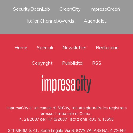
SecurityOpenLab
GreenCity
ImpresaGreen
ItalianChannelAwards
AgendaIct
Home
Speciali
Newsletter
Redazione
Copyright
Pubblicità
RSS
ImpresaCity e' un canale di BitCity, testata giornalistica registrata
presso il tribunale di Como ,
n. 21/2007 del 11/10/2007- Iscrizione ROC n. 15698
G11 MEDIA S.R.L. Sede Legale Via NUOVA VALASSINA, 4 22046