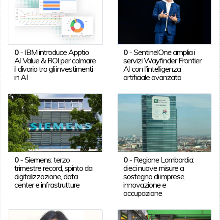
0
-
IBM introduce Apptio
0
-
SentinelOne amplia i
AI Value & ROI per colmare
servizi Wayfinder Frontier
il divario tra gli investimenti
AI con l'intelligenza
in AI
artificiale avanzata
0
-
Siemens: terzo
0
-
Regione Lombardia:
trimestre record, spinto da
dieci nuove misure a
digitalizzazione, data
sostegno di imprese,
center e infrastrutture
innovazione e
occupazione