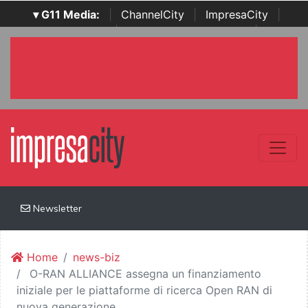
▾ G11 Media:
|
ChannelCity
|
ImpresaCity
|
SecurityOpenLab
|
Italian Channel Awards
|
Italian
Project Awards
|
Italian Security Awards
|
...
Newsletter
Home
news-biz
O-RAN ALLIANCE assegna un finanziamento
iniziale per le piattaforme di ricerca Open RAN di
nuova generazione