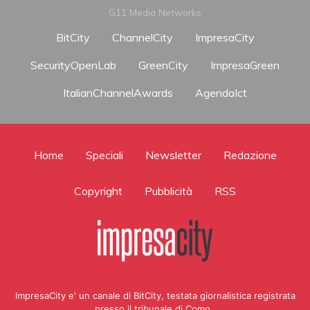
G11 Media Networks
BitCity
ChannelCity
ImpresaCity
SecurityOpenLab
GreenCity
ImpresaGreen
ItalianChannelAwards
AgendaIct
Home
Speciali
Newsletter
Redazione
Copyright
Pubblicità
RSS
ImpresaCity e' un canale di BitCity, testata giornalistica registrata
presso il tribunale di Como ,