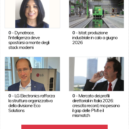
0
-
Dynatrace,
0
-
Istat: produzione
l'intelligenza deve
industriale in calo a giugno
spostarsi a monte degli
2026
stack moderni
0
-
LG Electronics rafforza
0
-
Mercato dei profili
la struttura organizzativa
direttoriali in Italia 2026:
della divisione Eco
crescita record, ma pesano
Solutions
il gap delle PMI e il
mismatch