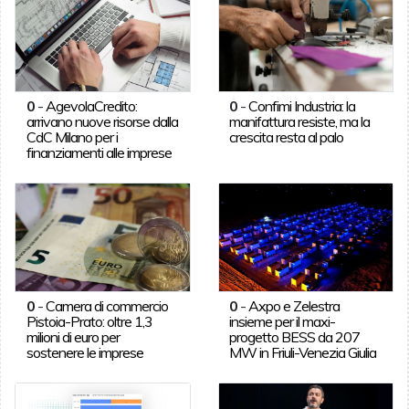
0
-
AgevolaCredito:
0
-
Confimi Industria: la
arrivano nuove risorse dalla
manifattura resiste, ma la
CdC Milano per i
crescita resta al palo
finanziamenti alle imprese
0
-
Camera di commercio
0
-
Axpo e Zelestra
Pistoia-Prato: oltre 1,3
insieme per il maxi-
milioni di euro per
progetto BESS da 207
sostenere le imprese
MW in Friuli-Venezia Giulia