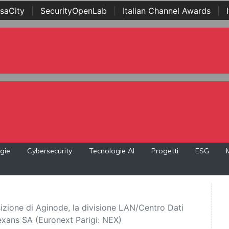
saCity
|
SecurityOpenLab
|
Italian Channel Awards
|
Awards
|
...
gie
Cybersecurity
Tecnologie AI
Progetti
ESG
ione di Aginode, la divisione LAN/Centro Dati
exans SA (Euronext Parigi: NEX)