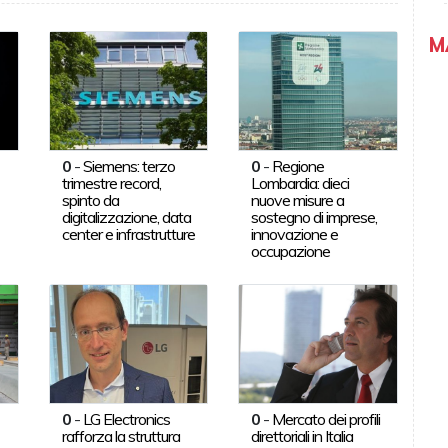
M
0
-
Siemens: terzo
0
-
Regione
trimestre record,
Lombardia: dieci
spinto da
nuove misure a
digitalizzazione, data
sostegno di imprese,
center e infrastrutture
innovazione e
occupazione
0
-
LG Electronics
0
-
Mercato dei profili
rafforza la struttura
direttoriali in Italia