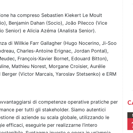
zione ha compreso Sebastien Kiekert Le Moult
o), Benjamin Dahan (Socio), João Pilecco (Vice
o Senior) e Alicia Azéma (Analista Senior).
nza di Willkie Farr Gallagher (Hugo Nocerino, Ji-Soo
odreau, Charles-Antoine Erignac, Jordan Pontal),
eudec, François-Xavier Bornet, Edouard Bitton),
line, Mathieu Norest, Morgane Croisier, Aurélie
nd Berger (Victor Marcais, Yaroslav Stetsenko) e ERM
C
vvantaggiarsi di competenze operative pratiche per
rmance per tutti gli stakeholder. Siamo autentici
stione di aziende su scala globale, utilizzando le
e efficaci, eseguirle per realizzarne l’intero
sostenibile. Syntagma investe e opera in un’ampia