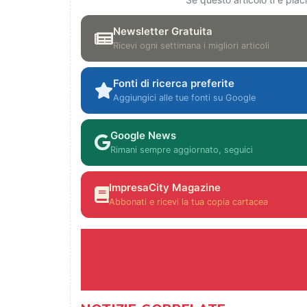
Newsletter Gratuita
Ricevi ogni settimana i migliori articoli
Fonti di ricerca preferite
Aggiungici alle tue fonti su Google
Google News
Rimani sempre aggiornato, seguici
ImpresaCity Magazine
Abbonati e ricevi la tua copia cartacea