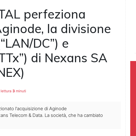
AL perfeziona
Aginode, la divisione
(“LAN/DC”) e
FTTx”) di Nexans SA
 NEX)
lettura
3
minuti
ionato l'acquisizione di Aginode
ans Telecom & Data. La società, che ha cambiato