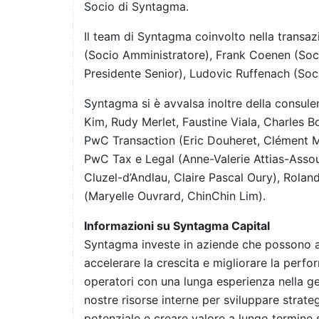
Socio di Syntagma.
Il team di Syntagma coinvolto nella transa
(Socio Amministratore), Frank Coenen (Soci
Presidente Senior), Ludovic Ruffenach (Soci
Syntagma si è avvalsa inoltre della consule
Kim, Rudy Merlet, Faustine Viala, Charles B
PwC Transaction (Eric Douheret, Clément M
PwC Tax e Legal (Anne-Valerie Attias-Assou
Cluzel-d’Andlau, Claire Pascal Oury), Rola
(Maryelle Ouvrard, ChinChin Lim).
Informazioni su Syntagma Capital
Syntagma investe in aziende che possono a
accelerare la crescita e migliorare la perfo
operatori con una lunga esperienza nella ge
nostre risorse interne per sviluppare strategi
potenziale e creare valore a lungo termine 