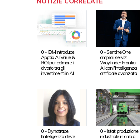
NOTIZIE CORRELATE
0
-
IBM introduce
0
-
SentinelOne
Apptio AI Value &
amplia i servizi
ROI per colmare il
Wayfinder Frontier
divario tra gli
AI con l'intelligenza
investimenti in AI
artificiale avanzata
0
-
Dynatrace,
0
-
Istat: produzione
l'intelligenza deve
industriale in calo a