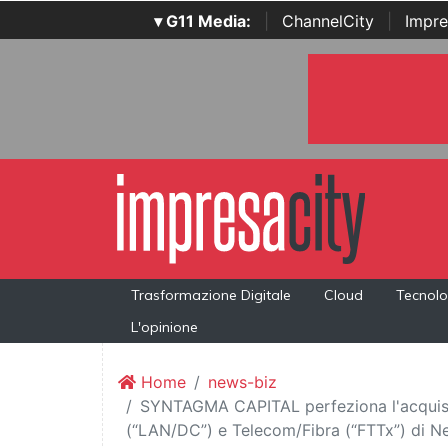
▾ G11 Media:
|
ChannelCity
|
Impre
Trasformazione Digitale
Cloud
Tecnolo
L'opinione
Home
news-biz
SYNTAGMA CAPITAL perfeziona l'acquisiz
(“LAN/DC”) e Telecom/Fibra (“FTTx”) di N