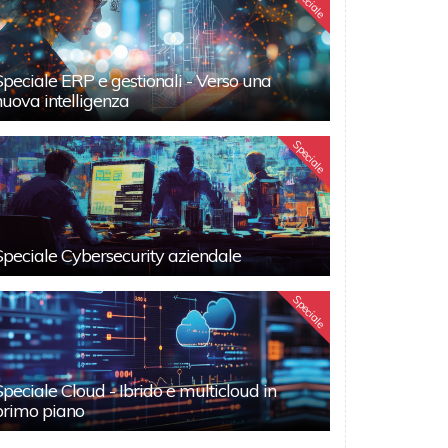
Speciale
Speciale ERP e gestionali - Verso una
nuova intelligenza
Speciale
Speciale Cybersecurity aziendale
Speciale
Speciale Cloud - Ibrido e multicloud in
primo piano