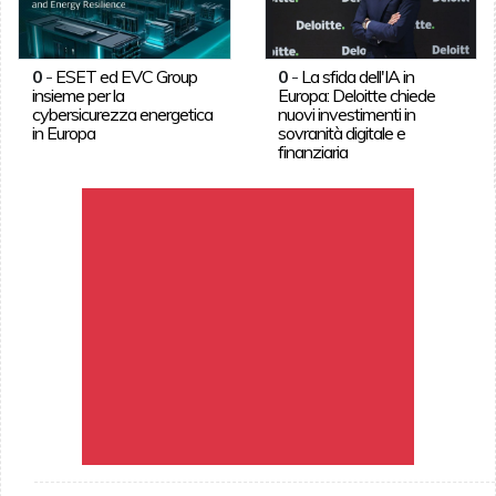
0
-
ESET ed EVC Group
0
-
La sfida dell'IA in
insieme per la
Europa: Deloitte chiede
cybersicurezza energetica
nuovi investimenti in
in Europa
sovranità digitale e
finanziaria