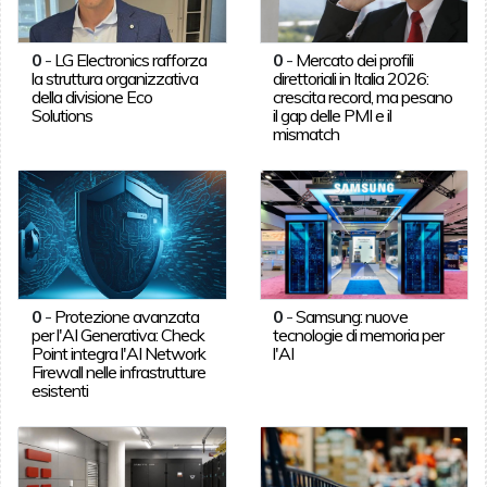
0
-
LG Electronics rafforza
0
-
Mercato dei profili
la struttura organizzativa
direttoriali in Italia 2026:
della divisione Eco
crescita record, ma pesano
Solutions
il gap delle PMI e il
mismatch
0
-
Protezione avanzata
0
-
Samsung: nuove
per l'AI Generativa: Check
tecnologie di memoria per
Point integra l'AI Network
l'AI
Firewall nelle infrastrutture
esistenti