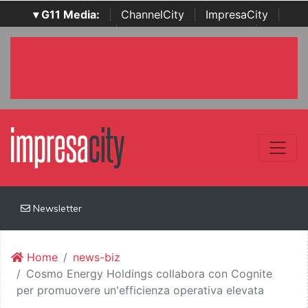
▾ G11 Media:
|
ChannelCity
|
ImpresaCity
|
SecurityOpenLab
|
Italian Channel Awards
|
Italian
Project Awards
|
Italian Security Awards
|
...
Newsletter
Home
news-biz
Cosmo Energy Holdings collabora con Cognite
per promuovere un'efficienza operativa elevata