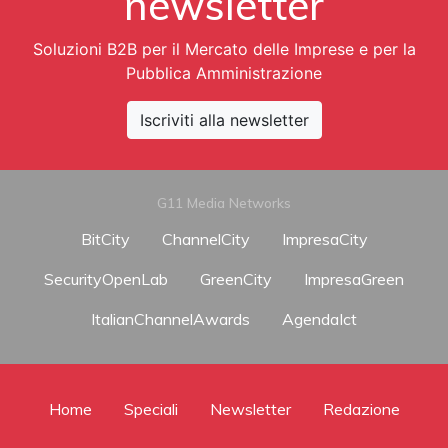
newsletter
Soluzioni B2B per il Mercato delle Imprese e per la
Pubblica Amministrazione
Iscriviti alla newsletter
G11 Media Networks
BitCity
ChannelCity
ImpresaCity
SecurityOpenLab
GreenCity
ImpresaGreen
ItalianChannelAwards
AgendaIct
Home
Speciali
Newsletter
Redazione