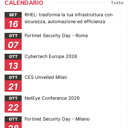
CALENDARIO
Tutto
RHEL: trasforma la tua infrastruttura con
SET
sicurezza, automazione ed efficienza
16
Fortinet Security Day - Roma
OTT
07
Cybertech Europe 2026
OTT
13
CES Unveiled Milan
OTT
21
NetEye Conference 2026
OTT
22
Fortinet Security Day - Milano
OTT