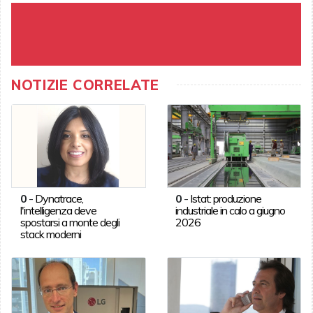
NOTIZIE CORRELATE
0
-
Dynatrace,
0
-
Istat: produzione
l'intelligenza deve
industriale in calo a giugno
spostarsi a monte degli
2026
stack moderni