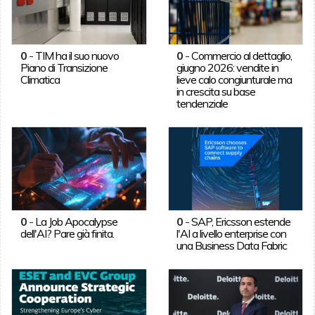
0
-
TIM ha il suo nuovo
0
-
Commercio al dettaglio,
Piano di Transizione
giugno 2026: vendite in
Climatica
lieve calo congiunturale ma
in crescita su base
tendenziale
0
-
La Job Apocalypse
0
-
SAP, Ericsson estende
dell'AI? Pare già finita.
l'AI a livello enterprise con
una Business Data Fabric