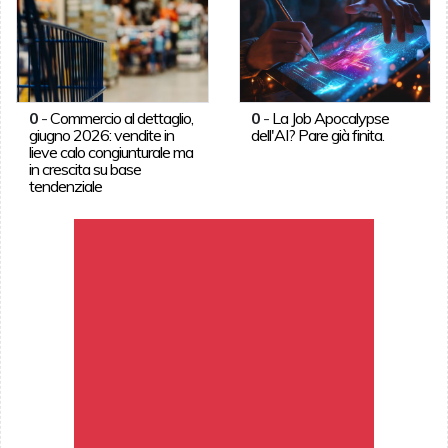
0
-
Commercio al dettaglio,
0
-
La Job Apocalypse
giugno 2026: vendite in
dell'AI? Pare già finita.
lieve calo congiunturale ma
in crescita su base
tendenziale