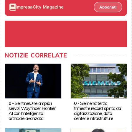
ImpresaCity Magazine
Abbonati
NOTIZIE CORRELATE
0
-
SentinelOne amplia i
0
-
Siemens: terzo
servizi Wayfinder Frontier
trimestre record, spinto da
AI con l'intelligenza
digitalizzazione, data
artificiale avanzata
center e infrastrutture