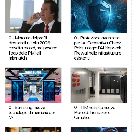
0
-
Mercato dei profili
0
-
Protezione avanzata
direttoriali in Italia 2026:
per l'AI Generativa: Check
crescita record, ma pesano
Point integra l'AI Network
il gap delle PMI e il
Firewall nelle infrastrutture
mismatch
esistenti
0
-
Samsung: nuove
0
-
TIM ha il suo nuovo
tecnologie di memoria per
Piano di Transizione
l'AI
Climatica