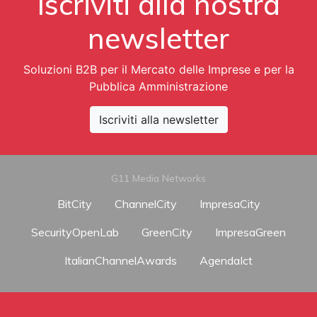
Iscriviti alla nostra
newsletter
Soluzioni B2B per il Mercato delle Imprese e per la
Pubblica Amministrazione
Iscriviti alla newsletter
G11 Media Networks
BitCity
ChannelCity
ImpresaCity
SecurityOpenLab
GreenCity
ImpresaGreen
ItalianChannelAwards
AgendaIct