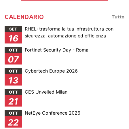
CALENDARIO
Tutto
RHEL: trasforma la tua infrastruttura con
SET
sicurezza, automazione ed efficienza
16
Fortinet Security Day - Roma
OTT
07
Cybertech Europe 2026
OTT
13
CES Unveiled Milan
OTT
21
NetEye Conference 2026
OTT
22