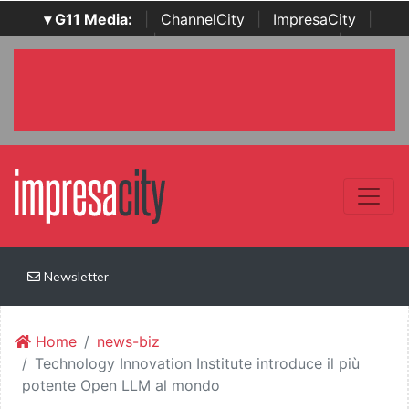
▾ G11 Media:
|
ChannelCity
|
ImpresaCity
|
SecurityOpenLab
|
Italian Channel Awards
|
Italian
Project Awards
|
Italian Security Awards
|
...
Newsletter
Home
news-biz
Technology Innovation Institute introduce il più
potente Open LLM al mondo