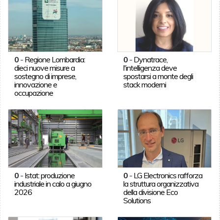
0
-
Regione Lombardia:
0
-
Dynatrace,
dieci nuove misure a
l'intelligenza deve
sostegno di imprese,
spostarsi a monte degli
innovazione e
stack moderni
occupazione
0
-
Istat: produzione
0
-
LG Electronics rafforza
industriale in calo a giugno
la struttura organizzativa
2026
della divisione Eco
Solutions