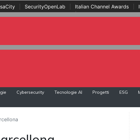
saCity
|
SecurityOpenLab
|
Italian Channel Awards
|
Awards
|
...
gie
Cybersecurity
Tecnologie AI
Progetti
ESG
rcellona
arcellona