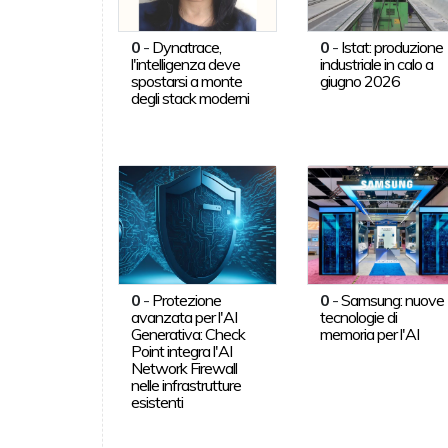
0
-
Dynatrace,
0
-
Istat: produzione
l'intelligenza deve
industriale in calo a
spostarsi a monte
giugno 2026
degli stack moderni
0
-
Protezione
0
-
Samsung: nuove
avanzata per l'AI
tecnologie di
Generativa: Check
memoria per l'AI
Point integra l'AI
Network Firewall
nelle infrastrutture
esistenti