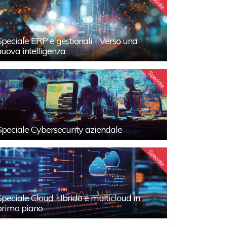
Speciale
Speciale ERP e gestionali - Verso una
nuova intelligenza
Speciale
Speciale Cybersecurity aziendale
Speciale
Speciale Cloud - Ibrido e multicloud in
primo piano