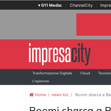
▾ G11 Media:
|
ChannelCity
|
Impre
Trasformazione Digitale
Cloud
Tecnolo
L'opinione
Home
news-biz
Boomi sbarca a Ba
Boomi sbarca a B