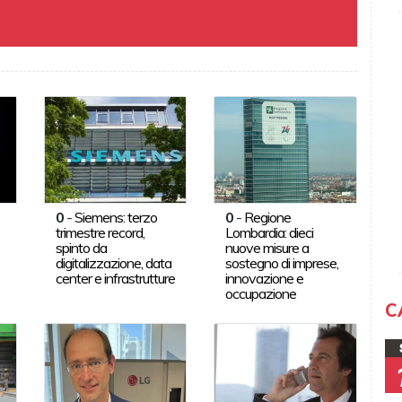
0
-
Siemens: terzo
0
-
Regione
trimestre record,
Lombardia: dieci
spinto da
nuove misure a
digitalizzazione, data
sostegno di imprese,
center e infrastrutture
innovazione e
occupazione
C