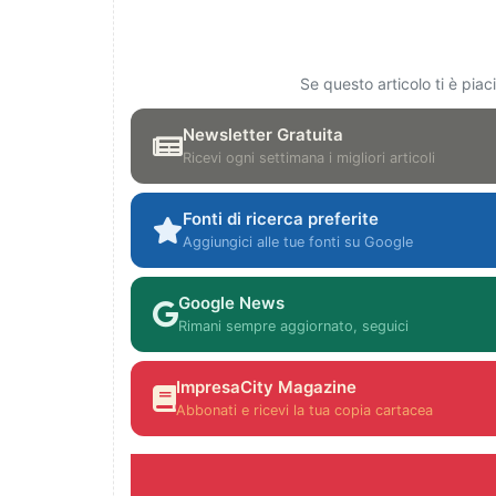
Se questo articolo ti è pia
Newsletter Gratuita
Ricevi ogni settimana i migliori articoli
Fonti di ricerca preferite
Aggiungici alle tue fonti su Google
Google News
Rimani sempre aggiornato, seguici
ImpresaCity Magazine
Abbonati e ricevi la tua copia cartacea