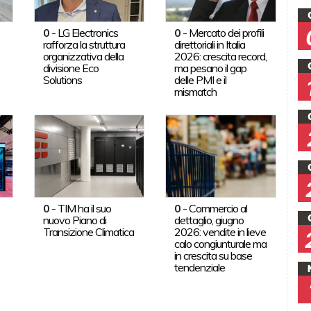
0
-
LG Electronics
0
-
Mercato dei profili
rafforza la struttura
direttoriali in Italia
organizzativa della
2026: crescita record,
divisione Eco
ma pesano il gap
Solutions
delle PMI e il
mismatch
0
-
TIM ha il suo
0
-
Commercio al
nuovo Piano di
dettaglio, giugno
Transizione Climatica
2026: vendite in lieve
calo congiunturale ma
in crescita su base
tendenziale