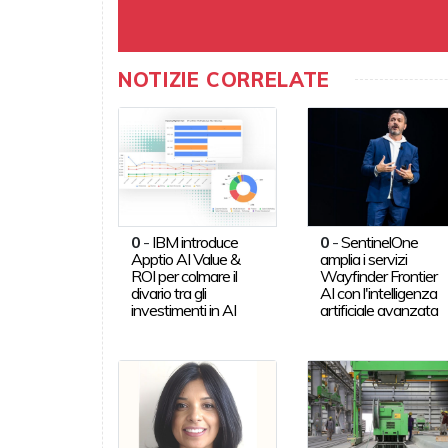
NOTIZIE CORRELATE
0
-
IBM introduce
0
-
SentinelOne
Apptio AI Value &
amplia i servizi
ROI per colmare il
Wayfinder Frontier
divario tra gli
AI con l'intelligenza
investimenti in AI
artificiale avanzata