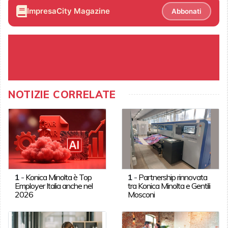
ImpresaCity Magazine
Abbonati
NOTIZIE CORRELATE
1
-
Konica Minolta è Top
1
-
Partnership rinnovata
Employer Italia anche nel
tra Konica Minolta e Gentili
2026
Mosconi