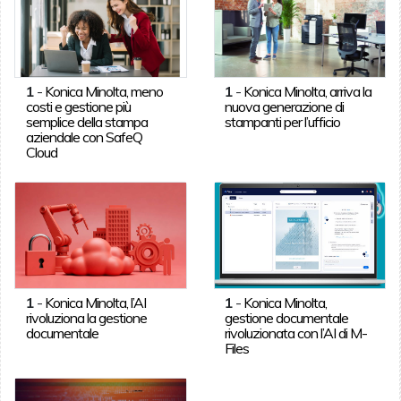
1
-
Konica Minolta, meno
1
-
Konica Minolta, arriva la
costi e gestione più
nuova generazione di
semplice della stampa
stampanti per l’ufficio
aziendale con SafeQ
Cloud
1
-
Konica Minolta, l’AI
1
-
Konica Minolta,
rivoluziona la gestione
gestione documentale
documentale
rivoluzionata con l’AI di M-
Files