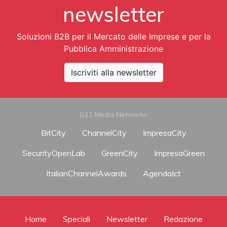
newsletter
Soluzioni B2B per il Mercato delle Imprese e per la
Pubblica Amministrazione
Iscriviti alla newsletter
G11 Media Networks
BitCity
ChannelCity
ImpresaCity
SecurityOpenLab
GreenCity
ImpresaGreen
ItalianChannelAwards
AgendaIct
Home
Speciali
Newsletter
Redazione