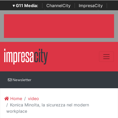
▾ G11 Media:
|
ChannelCity
|
ImpresaCity
|
SecurityOpenLab
|
Italian Channel Awards
|
Italian
Project Awards
|
Italian Security Awards
|
...
Newsletter
Home
video
Konica Minolta, la sicurezza nel modern
workplace