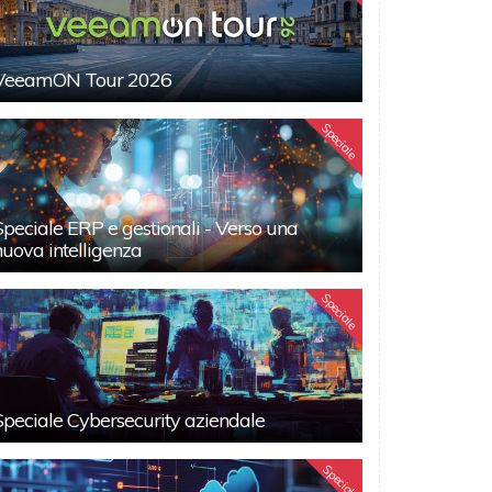
VeeamON Tour 2026
Speciale
Speciale ERP e gestionali - Verso una
nuova intelligenza
Speciale
Speciale Cybersecurity aziendale
Speciali