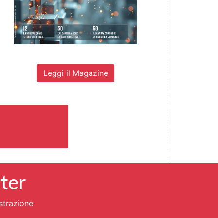
Leggi il Magazine
tter
strazione