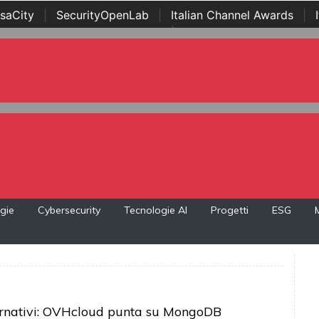
saCity
|
SecurityOpenLab
|
Italian Channel Awards
|
Awards
|
...
gie
Cybersecurity
Tecnologie AI
Progetti
ESG
rnativi: OVHcloud punta su MongoDB