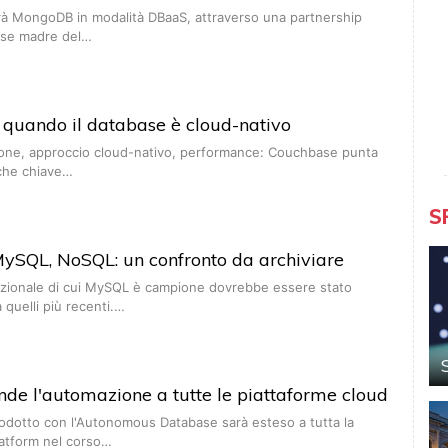
rà MongoDB in modalità DBaaS, attraverso una partnership
case madre del…
 quando il database è cloud-nativo
ione, approccio cloud-nativo, performance: Couchbase punta
tiche chiave…
S
ySQL, NoSQL: un confronto da archiviare
lazionale di cui MySQL è campione dovrebbe essere stato
 quelli più recenti.…
nde l'automazione a tutte le piattaforme cloud
rodotto con l'Autonomous Database sarà esteso a tutta la
latform nel corso…