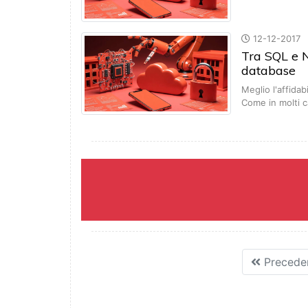
12-12-2017
Tra SQL e 
database
Meglio l'affidab
Come in molti 
Precede