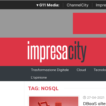
▾ G11 Media:
|
ChannelCity
|
Impre
Trasformazione Digitale
Cloud
Tecnolo
L'opinione
TAG: NOSQL
27-04-2021
DBaaS alte