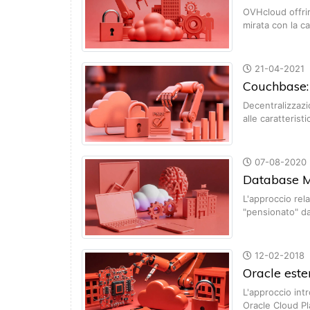
OVHcloud offri
mirata con la 
21-04-2021
Couchbase:
Decentralizzaz
alle caratteris
07-08-2020
Database M
L'approccio re
"pensionato" da
12-02-2018
Oracle este
L'approccio int
Oracle Cloud P