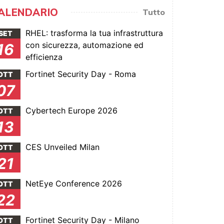
ALENDARIO
Tutto
RHEL: trasforma la tua infrastruttura
SET
con sicurezza, automazione ed
16
efficienza
Fortinet Security Day - Roma
OTT
07
Cybertech Europe 2026
OTT
13
CES Unveiled Milan
OTT
21
NetEye Conference 2026
OTT
22
Fortinet Security Day - Milano
OTT