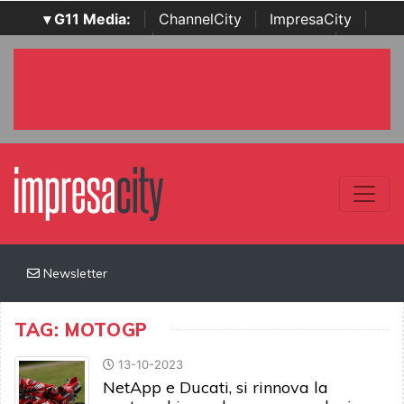
▾ G11 Media:
|
ChannelCity
|
ImpresaCity
|
SecurityOpenLab
|
Italian Channel Awards
|
Italian
Project Awards
|
Italian Security Awards
|
...
Newsletter
TAG: MOTOGP
13-10-2023
NetApp e Ducati, si rinnova la