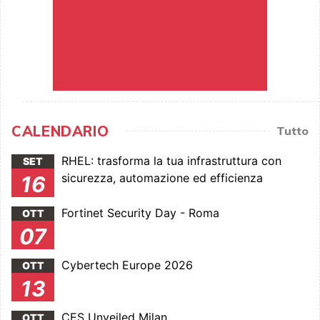
CALENDARIO
Tutto
RHEL: trasforma la tua infrastruttura con
SET
sicurezza, automazione ed efficienza
16
Fortinet Security Day - Roma
OTT
07
Cybertech Europe 2026
OTT
13
CES Unveiled Milan
OTT