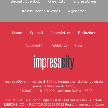
SecurityOpenLab
GreenCity
ImpresaGreen
ItalianChannelAwards
AgendaIct
Home
Speciali
Newsletter
Redazione
Copyright
Pubblicità
RSS
ImpresaCity e' un canale di BitCity, testata giornalistica registrata
presso il tribunale di Como ,
n. 21/2007 del 11/10/2007- Iscrizione ROC n. 15698
G11 MEDIA S.R.L. Sede Legale Via NUOVA VALASSINA, 4 22046
MERONE (CO) - P.IVA/C.F.03062910132 Registro imprese di Como