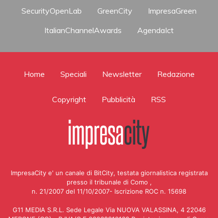
SecurityOpenLab
GreenCity
ImpresaGreen
ItalianChannelAwards
AgendaIct
Home
Speciali
Newsletter
Redazione
Copyright
Pubblicità
RSS
ImpresaCity e' un canale di BitCity, testata giornalistica registrata
presso il tribunale di Como ,
n. 21/2007 del 11/10/2007- Iscrizione ROC n. 15698
G11 MEDIA S.R.L. Sede Legale Via NUOVA VALASSINA, 4 22046