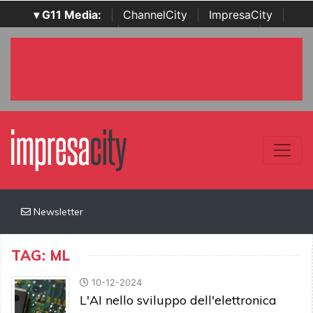
▾ G11 Media:
|
ChannelCity
|
ImpresaCity
|
SecurityOpenLab
|
Italian Channel Awards
|
Italian
Project Awards
|
Italian Security Awards
|
...
Newsletter
TAG: ML
10-12-2024
L'AI nello sviluppo dell'elettronica