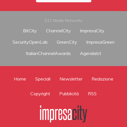
G11 Media Networks
BitCity
ChannelCity
ImpresaCity
SecurityOpenLab
GreenCity
ImpresaGreen
ItalianChannelAwards
AgendaIct
Home
Speciali
Newsletter
Redazione
Copyright
Pubblicità
RSS