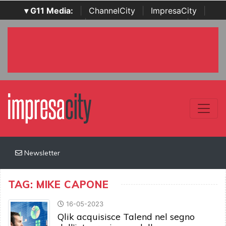
▾ G11 Media:
|
ChannelCity
|
ImpresaCity
|
SecurityOpenLab
|
Italian Channel Awards
|
Italian
Project Awards
|
Italian Security Awards
|
...
Newsletter
TAG: MIKE CAPONE
16-05-2023
Qlik acquisisce Talend nel segno