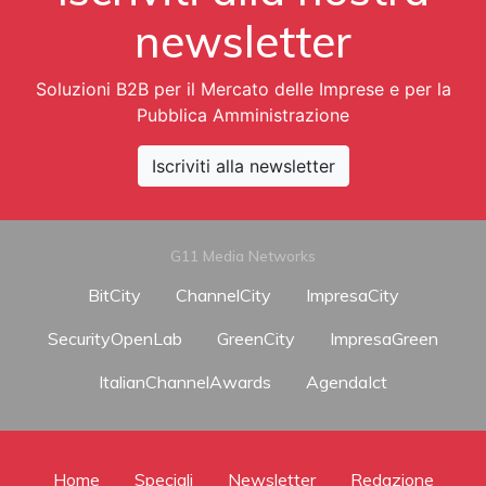
newsletter
Soluzioni B2B per il Mercato delle Imprese e per la
Pubblica Amministrazione
Iscriviti alla newsletter
G11 Media Networks
BitCity
ChannelCity
ImpresaCity
SecurityOpenLab
GreenCity
ImpresaGreen
ItalianChannelAwards
AgendaIct
Home
Speciali
Newsletter
Redazione