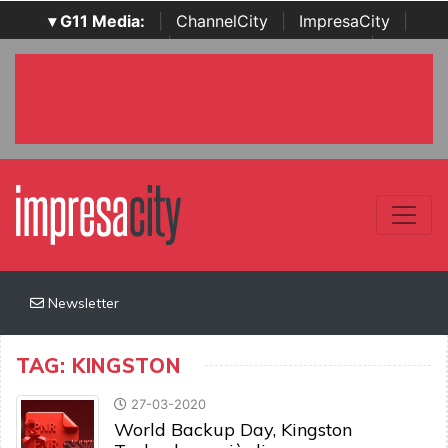
▾ G11 Media:
|
ChannelCity
|
ImpresaCity
|
SecurityOpenLab
|
Italian Channel Awards
|
Italian
Project Awards
|
Italian Security Awards
|
...
Newsletter
TAG: KINGSTON
27-03-2020
World Backup Day, Kingston