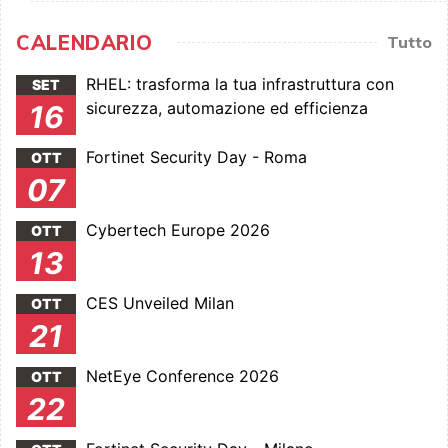
CALENDARIO
Tutto
RHEL: trasforma la tua infrastruttura con
SET
sicurezza, automazione ed efficienza
16
Fortinet Security Day - Roma
OTT
07
Cybertech Europe 2026
OTT
13
CES Unveiled Milan
OTT
21
NetEye Conference 2026
OTT
22