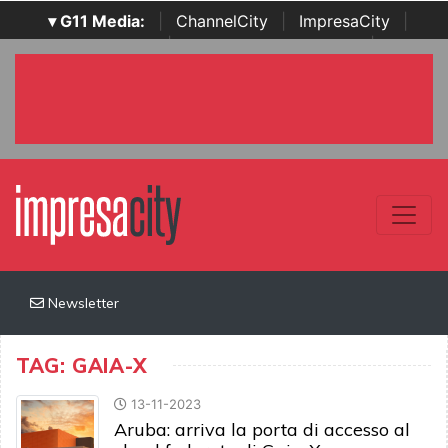
▾ G11 Media:
|
ChannelCity
|
ImpresaCity
|
SecurityOpenLab
|
Italian Channel Awards
|
Italian
Project Awards
|
Italian Security Awards
|
...
Newsletter
TAG: GAIA-X
13-11-2023
Aruba: arriva la porta di accesso al