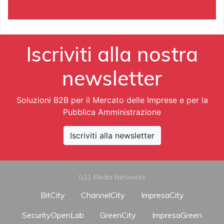
Iscriviti alla nostra
newsletter
Soluzioni B2B per il Mercato delle Imprese e per la
Pubblica Amministrazione
Iscriviti alla newsletter
G11 Media Networks
BitCity
ChannelCity
ImpresaCity
SecurityOpenLab
GreenCity
ImpresaGreen