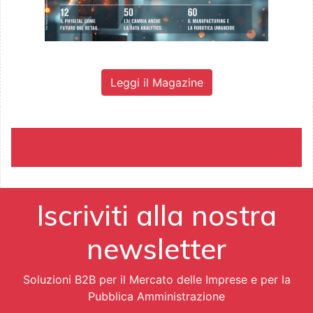
Leggi il Magazine
Iscriviti alla nostra
newsletter
Soluzioni B2B per il Mercato delle Imprese e per la
Pubblica Amministrazione