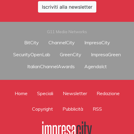
Iscriviti alla newsletter
G11 Media Networks
BitCity
ChannelCity
ImpresaCity
SecurityOpenLab
GreenCity
ImpresaGreen
ItalianChannelAwards
AgendaIct
Home
Speciali
Newsletter
Redazione
Copyright
Pubblicità
RSS