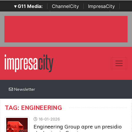
▾ G11 Media:
|
ChannelCity
|
ImpresaCity
|
SecurityOpenLab
|
Italian Channel Awards
|
Italian
Project Awards
|
Italian Security Awards
|
...
Newsletter
TAG: ENGINEERING
16-01-2026
Engineering Group apre un presidio