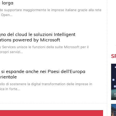
 larga
de supportare maggiormente le imprese italiane grazie alla rete
 di Open…
gno del cloud le soluzioni Intelligent
ions powered by Microsoft
 Services unisce le funzioni della suite Microsoft per il
propri servizi…
S
t si espande anche nei Paesi dell’Europa
orientale
ello di sostenere la digital transformation delle imprese in
ica in forte…