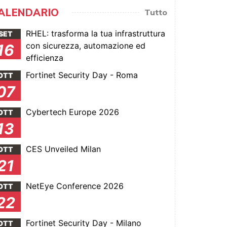
ALENDARIO
Tutto
RHEL: trasforma la tua infrastruttura
SET
con sicurezza, automazione ed
16
efficienza
Fortinet Security Day - Roma
OTT
07
Cybertech Europe 2026
OTT
13
CES Unveiled Milan
OTT
21
NetEye Conference 2026
OTT
22
Fortinet Security Day - Milano
OTT