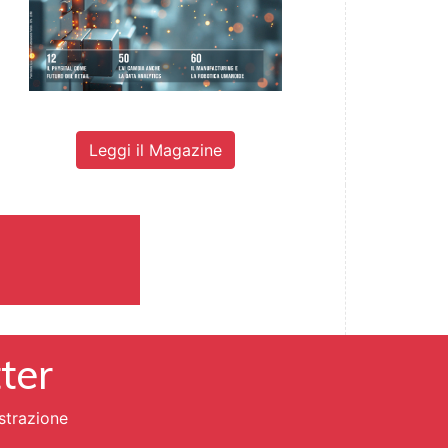
Leggi il Magazine
tter
strazione