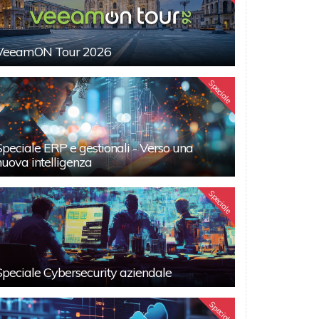
VeeamON Tour 2026
Speciale
Speciale ERP e gestionali - Verso una
nuova intelligenza
Speciale
Speciale Cybersecurity aziendale
Speciali