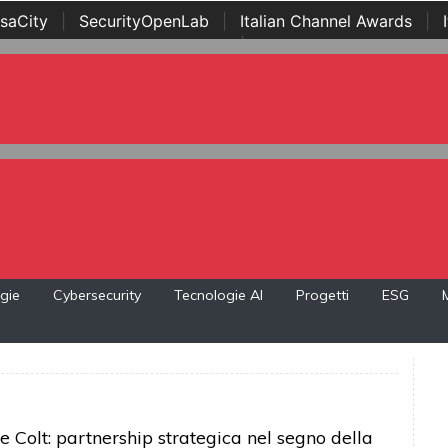
saCity
|
SecurityOpenLab
|
Italian Channel Awards
|
Awards
|
...
gie
Cybersecurity
Tecnologie AI
Progetti
ESG
e Colt: partnership strategica nel segno della