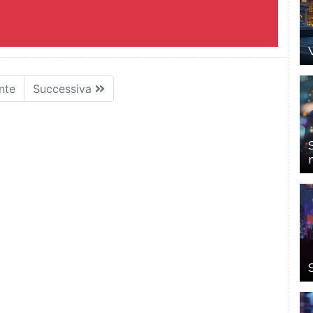
nte
Successiva