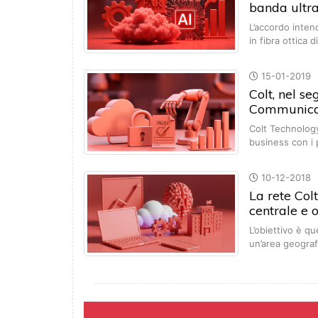
banda ultra
L’accordo inten
in fibra ottica
15-01-2019
Colt, nel se
Communicat
Colt Technology
business con i 
10-12-2018
La rete Col
centrale e 
L’obiettivo è qu
un’area geograf