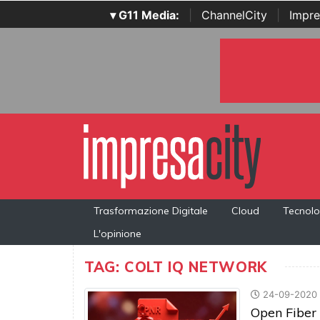
▾ G11 Media:
|
ChannelCity
|
Impre
Trasformazione Digitale
Cloud
Tecnolo
L'opinione
TAG: COLT IQ NETWORK
24-09-2020
Open Fiber 