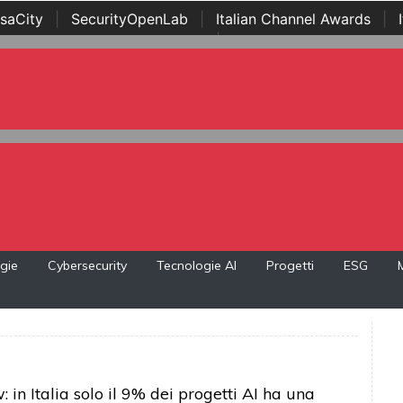
saCity
|
SecurityOpenLab
|
Italian Channel Awards
|
Awards
|
...
gie
Cybersecurity
Tecnologie AI
Progetti
ESG
 in Italia solo il 9% dei progetti AI ha una