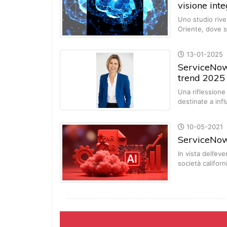
visione int
Uno studio rivel
Oriente, dove 
13-01-2025
ServiceNow:
trend 2025 
Una riflession
destinate a inf
10-05-2021
ServiceNow,
In vista dell’e
società californ