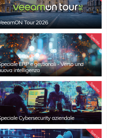
VeeamON Tour 2026
Speciale
Speciale ERP e gestionali - Verso una
nuova intelligenza
Speciale
Speciale Cybersecurity aziendale
Speciali