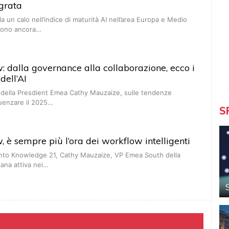
egrata
a un calo nell’indice di maturità AI nell’area Europa e Medio
sono ancora…
 dalla governance alla collaborazione, ecco i
dell’AI
e della Presdient Emea Cathy Mauzaize, sulle tendenze
luenzare il 2025…
S
 è sempre più l’ora dei workflow intelligenti
vento Knowledge 21, Cathy Mauzaize, VP Emea South della
iana attiva nei…