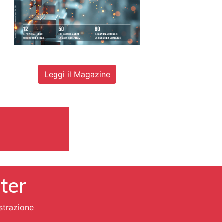
Leggi il Magazine
tter
strazione