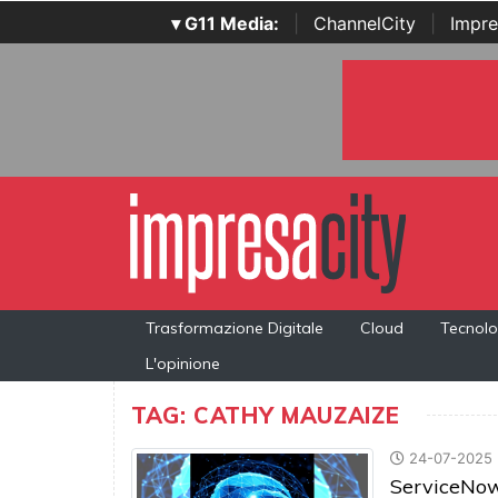
▾ G11 Media:
|
ChannelCity
|
Impre
Trasformazione Digitale
Cloud
Tecnolo
L'opinione
TAG: CATHY MAUZAIZE
24-07-2025
ServiceNow: