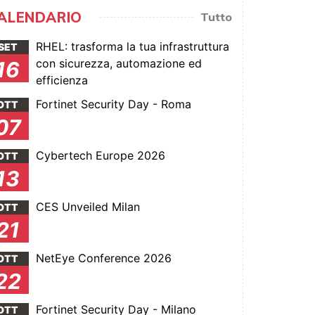
ALENDARIO
Tutto
RHEL: trasforma la tua infrastruttura
SET
con sicurezza, automazione ed
16
efficienza
Fortinet Security Day - Roma
OTT
07
Cybertech Europe 2026
OTT
13
CES Unveiled Milan
OTT
21
NetEye Conference 2026
OTT
22
Fortinet Security Day - Milano
OTT