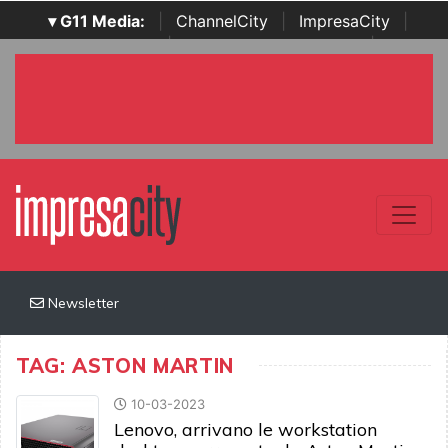
▾ G11 Media:
|
ChannelCity
|
ImpresaCity
|
SecurityOpenLab
|
Italian Channel Awards
|
Italian
Project Awards
|
Italian Security Awards
|
...
Newsletter
TAG: ASTON MARTIN
10-03-2023
Lenovo, arrivano le workstation