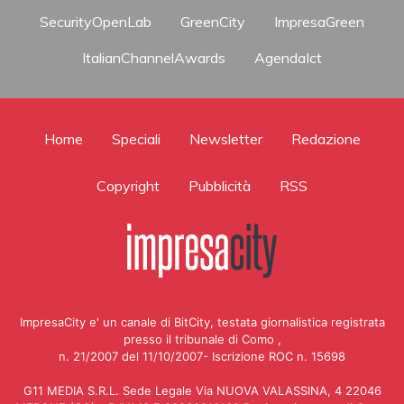
SecurityOpenLab
GreenCity
ImpresaGreen
ItalianChannelAwards
AgendaIct
Home
Speciali
Newsletter
Redazione
Copyright
Pubblicità
RSS
ImpresaCity e' un canale di BitCity, testata giornalistica registrata
presso il tribunale di Como ,
n. 21/2007 del 11/10/2007- Iscrizione ROC n. 15698
G11 MEDIA S.R.L. Sede Legale Via NUOVA VALASSINA, 4 22046