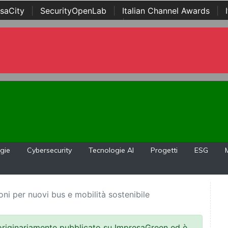
saCity
|
SecurityOpenLab
|
Italian Channel Awards
|
Awards
|
...
gie
Cybersecurity
Tecnologie AI
Progetti
ESG
oni per nuovi bus e mobilità sostenibile
 originariamente pubblicato su ImpresaGreen ed è