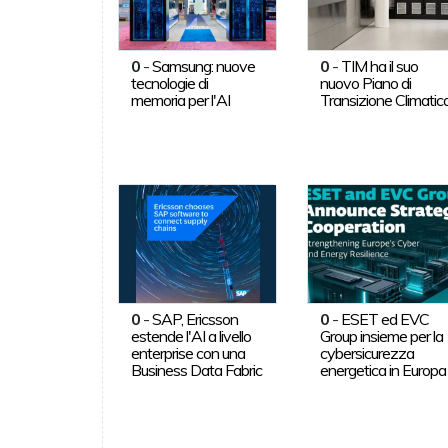
0
-
Samsung: nuove
0
-
TIM ha il suo
tecnologie di
nuovo Piano di
memoria per l'AI
Transizione Climatic
0
-
SAP, Ericsson
0
-
ESET ed EVC
estende l'AI a livello
Group insieme per la
enterprise con una
cybersicurezza
Business Data Fabric
energetica in Europa