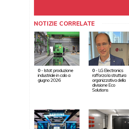
NOTIZIE CORRELATE
0
-
Istat: produzione
0
-
LG Electronics
industriale in calo a
rafforza la struttura
giugno 2026
organizzativa della
divisione Eco
Solutions