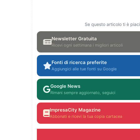
Se questo articolo ti è pia
Newsletter Gratuita
Ricevi ogni settimana i migliori articoli
Fonti di ricerca preferite
Aggiungici alle tue fonti su Google
Google News
Rimani sempre aggiornato, seguici
ImpresaCity Magazine
Abbonati e ricevi la tua copia cartacea