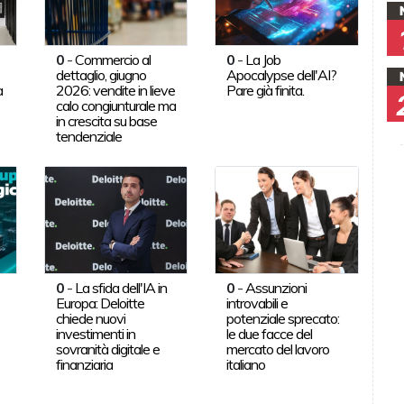
0
-
Commercio al
0
-
La Job
dettaglio, giugno
Apocalypse dell'AI?
a
2026: vendite in lieve
Pare già finita.
calo congiunturale ma
in crescita su base
tendenziale
0
-
La sfida dell'IA in
0
-
Assunzioni
Europa: Deloitte
introvabili e
chiede nuovi
potenziale sprecato:
investimenti in
le due facce del
sovranità digitale e
mercato del lavoro
finanziaria
italiano