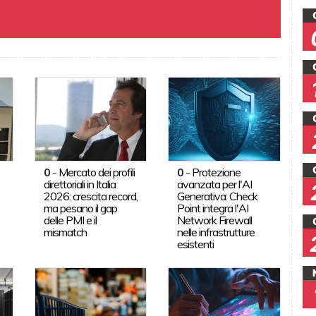
0
-
Mercato dei profili
0
-
Protezione
direttoriali in Italia
avanzata per l'AI
2026: crescita record,
Generativa: Check
ma pesano il gap
Point integra l'AI
delle PMI e il
Network Firewall
mismatch
nelle infrastrutture
esistenti