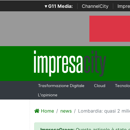
▾ G11 Media:
|
ChannelCity
|
Impre
Trasformazione Digitale
Cloud
Tecnolo
L'opinione
Home
news
Lombardia: quasi 2 mili
ImpresaGreen:
Questo articolo è stato