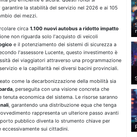
 garantire la stabilità del servizio nel 2026 e ai 105
cambio dei mezzi.
ircolare circa
1.100 nuovi autobus a ridotto impatto
ione non riguarda solo l'acquisto di veicoli
ogico
e il potenziamento dei sistemi di sicurezza a
 Secondo l'assessore Lucente, questo investimento è
essità dei viaggiatori attraverso una programmazione
ervizio e la capillarità nei diversi bacini provinciali.
neato come la decarbonizzazione della mobilità sia
mbarda
, perseguita con una visione concreta che
 e tenuta economica del sistema. Le risorse saranno
nali
, garantendo una distribuzione equa che tenga
 provvedimento rappresenta un ulteriore passo avanti
sporto pubblico diventa lo strumento chiave per
e eccessivamente sui cittadini.