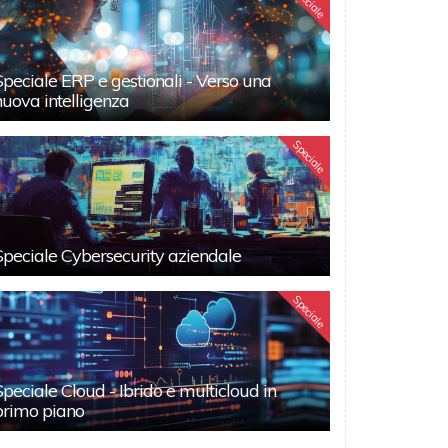
Speciale
Speciale ERP e gestionali - Verso una
nuova intelligenza
Speciale
Speciale Cybersecurity aziendale
Speciale
Speciale Cloud - Ibrido e multicloud in
primo piano