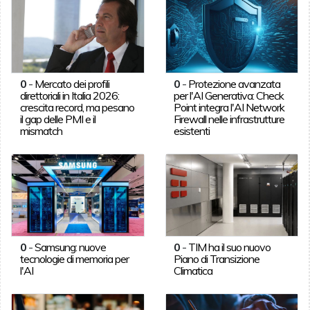
0
-
Mercato dei profili
0
-
Protezione avanzata
direttoriali in Italia 2026:
per l'AI Generativa: Check
crescita record, ma pesano
Point integra l'AI Network
il gap delle PMI e il
Firewall nelle infrastrutture
mismatch
esistenti
0
-
Samsung: nuove
0
-
TIM ha il suo nuovo
tecnologie di memoria per
Piano di Transizione
l'AI
Climatica