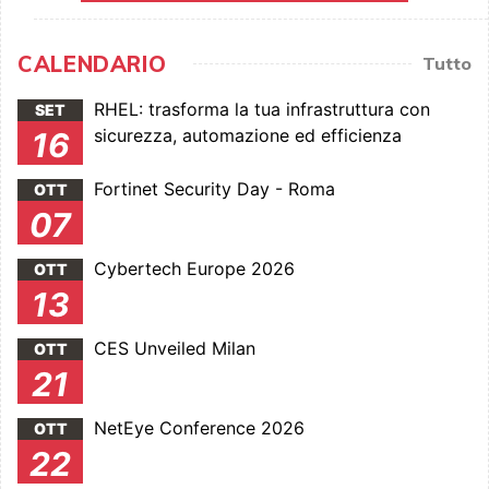
CALENDARIO
Tutto
RHEL: trasforma la tua infrastruttura con
SET
sicurezza, automazione ed efficienza
16
Fortinet Security Day - Roma
OTT
07
Cybertech Europe 2026
OTT
13
CES Unveiled Milan
OTT
21
NetEye Conference 2026
OTT
22