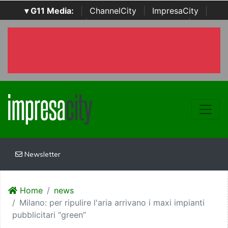
▾ G11 Media:
|
ChannelCity
|
ImpresaCity
|
SecurityOpenLab
|
Italian Channel Awards
|
Italian
Project Awards
|
Italian Security Awards
|
...
Newsletter
Home
news
Milano: per ripulire l'aria arrivano i maxi impianti
pubblicitari “green”