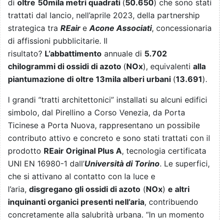
di
oltre
50mila metri quadrati
(
50.650
) che sono stati
trattati dal lancio, nell’aprile 2023, della partnership
strategica tra
REair
e
Acone Associati
, concessionaria
di affissioni pubblicitarie. Il
risultato?
L’abbattimento
annuale di
5.702
chilogrammi di ossidi di azoto
(
NOx
), equivalenti
alla
piantumazione di oltre 13mila alberi urbani
(
13.691
).
I grandi “tratti architettonici” installati su alcuni edifici
simbolo, dal Pirellino a Corso Venezia, da Porta
Ticinese a Porta Nuova, rappresentano un possibile
contributo attivo e concreto e sono stati trattati con il
prodotto
REair Original Plus A
, tecnologia certificata
UNI EN 16980-1 dall’
Università di Torino
. Le superfici,
che si attivano al contatto con la luce e
l’aria,
disgregano gli ossidi di azoto
(
NOx
)
e altri
inquinanti organici presenti nell’aria
, contribuendo
concretamente alla salubrità urbana. “
In un momento