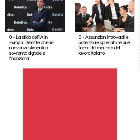
0
-
La sfida dell'IA in
0
-
Assunzioni introvabili e
Europa: Deloitte chiede
potenziale sprecato: le due
nuovi investimenti in
facce del mercato del
sovranità digitale e
lavoro italiano
finanziaria