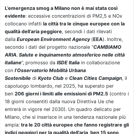
L’emergenza smog a Milano non è mai stata così
evidente
: eccessive concentrazioni di PM2,5 e NOx
collocano infatti
la città tra le cinque europee con la
qualità dell’aria peggiore
, secondi i dati rilevati
dalla
European Environment Agency
(
EEA
). Inoltre,
secondo i dati del progetto nazionale “
CAMBIAMO
ARIA. Salute e inquinamento atmosferico nelle città
italiane
”, promosso da
ISDE Italia
in collaborazione
con
l’Osservatorio Mobilità Urbana
Sostenibile
di
Kyoto Club
e
Clean Cities Campaign
, il
capoluogo lombardo, nel 2025, ha superato per
ben
206 giorni i limiti alle emissioni di PM2.5
(contro i
18 giorni consentiti dalla nuova Direttiva Ue che
entrerà in vigore nel 2030). Un quadro delicato per
Milano, che si inserisce in una tendenza nazionale più
ampia:
tra le 20 città europee che fanno registrare gli
indici peggiori per la qualità dell’aria
,
ben 15 sono