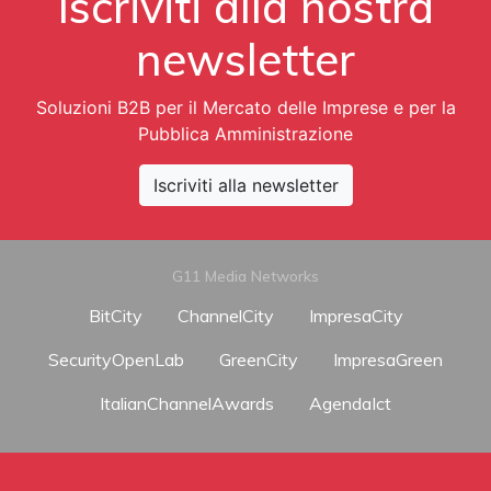
Iscriviti alla nostra
newsletter
Soluzioni B2B per il Mercato delle Imprese e per la
Pubblica Amministrazione
Iscriviti alla newsletter
G11 Media Networks
BitCity
ChannelCity
ImpresaCity
SecurityOpenLab
GreenCity
ImpresaGreen
ItalianChannelAwards
AgendaIct