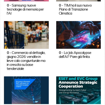
0
-
Samsung: nuove
0
-
TIM ha il suo nuovo
tecnologie di memoria per
Piano di Transizione
l'AI
Climatica
0
-
Commercio al dettaglio,
0
-
La Job Apocalypse
giugno 2026: vendite in
dell'AI? Pare già finita.
lieve calo congiunturale ma
in crescita su base
tendenziale