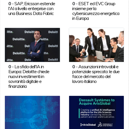
0
-
SAP, Ericsson estende
0
-
ESET ed EVC Group
l'AI a livello enterprise con
insieme per la
una Business Data Fabric
cybersicurezza energetica
in Europa
0
-
La sfida dell'IA in
0
-
Assunzioni introvabili e
Europa: Deloitte chiede
potenziale sprecato: le due
nuovi investimenti in
facce del mercato del
sovranità digitale e
lavoro italiano
finanziaria