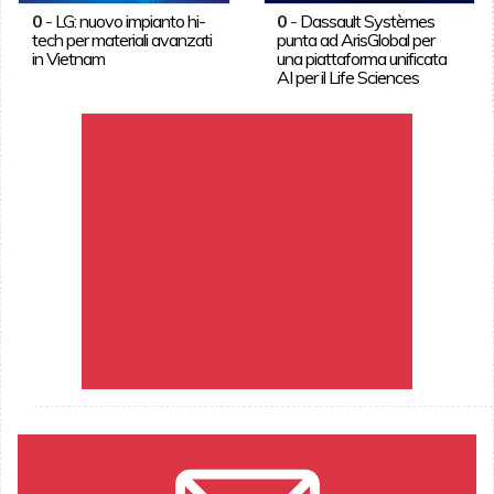
0
-
LG: nuovo impianto hi-
0
-
Dassault Systèmes
tech per materiali avanzati
punta ad ArisGlobal per
in Vietnam
una piattaforma unificata
AI per il Life Sciences