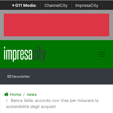
▾ G11 Media:
|
ChannelCity
|
ImpresaCity
|
SecurityOpenLab
|
Italian Channel Awards
|
Italian
Project Awards
|
Italian Security Awards
|
...
Newsletter
Home
news
Banca Sella: accordo con Visa per misurare la
sostenibilità degli acquisti