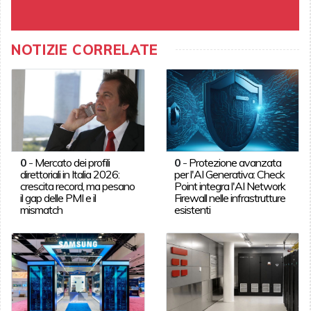
NOTIZIE CORRELATE
0
-
Mercato dei profili
0
-
Protezione avanzata
direttoriali in Italia 2026:
per l'AI Generativa: Check
crescita record, ma pesano
Point integra l'AI Network
il gap delle PMI e il
Firewall nelle infrastrutture
mismatch
esistenti