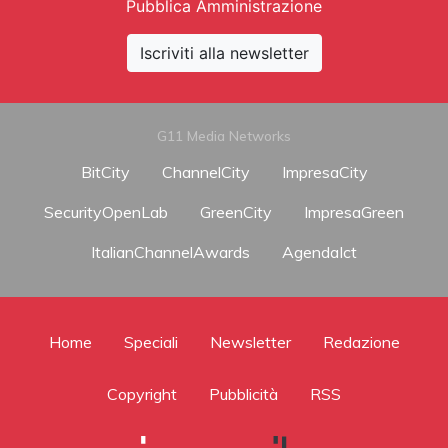
Pubblica Amministrazione
Iscriviti alla newsletter
G11 Media Networks
BitCity
ChannelCity
ImpresaCity
SecurityOpenLab
GreenCity
ImpresaGreen
ItalianChannelAwards
AgendaIct
Home
Speciali
Newsletter
Redazione
Copyright
Pubblicità
RSS