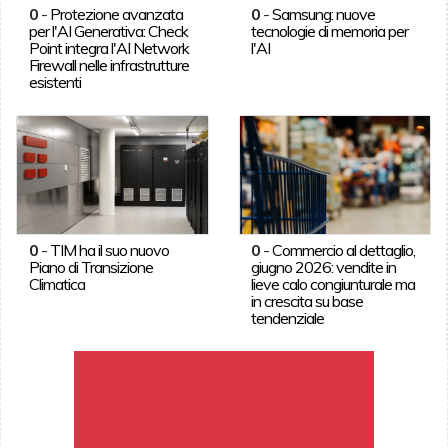
0
-
Protezione avanzata
0
-
Samsung: nuove
per l'AI Generativa: Check
tecnologie di memoria per
Point integra l'AI Network
l'AI
Firewall nelle infrastrutture
esistenti
0
-
TIM ha il suo nuovo
0
-
Commercio al dettaglio,
Piano di Transizione
giugno 2026: vendite in
Climatica
lieve calo congiunturale ma
in crescita su base
tendenziale