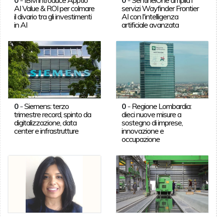
AI Value & ROI per colmare
servizi Wayfinder Frontier
il divario tra gli investimenti
AI con l'intelligenza
in AI
artificiale avanzata
0
-
Siemens: terzo
0
-
Regione Lombardia:
trimestre record, spinto da
dieci nuove misure a
digitalizzazione, data
sostegno di imprese,
center e infrastrutture
innovazione e
occupazione