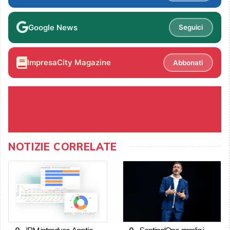
Google News
Seguici
ImpresaCity Magazine
Abbonati
NOTIZIE CORRELATE
0
-
IBM introduce Apptio
0
-
SentinelOne amplia i