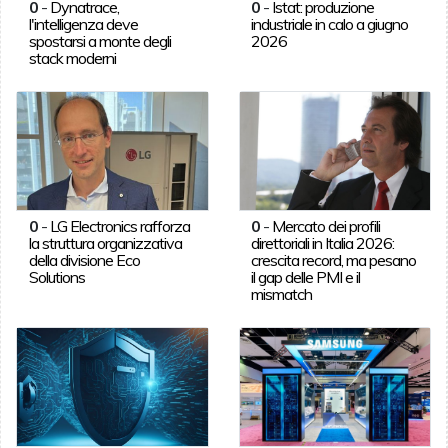
0
-
Dynatrace,
0
-
Istat: produzione
l'intelligenza deve
industriale in calo a giugno
spostarsi a monte degli
2026
stack moderni
0
-
LG Electronics rafforza
0
-
Mercato dei profili
la struttura organizzativa
direttoriali in Italia 2026:
della divisione Eco
crescita record, ma pesano
Solutions
il gap delle PMI e il
mismatch