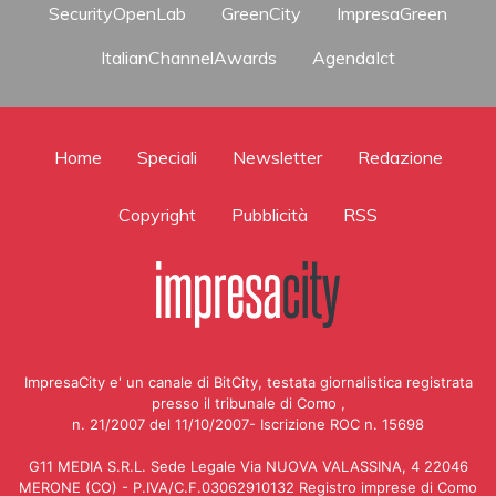
SecurityOpenLab
GreenCity
ImpresaGreen
ItalianChannelAwards
AgendaIct
Home
Speciali
Newsletter
Redazione
Copyright
Pubblicità
RSS
ImpresaCity e' un canale di BitCity, testata giornalistica registrata
presso il tribunale di Como ,
n. 21/2007 del 11/10/2007- Iscrizione ROC n. 15698
G11 MEDIA S.R.L. Sede Legale Via NUOVA VALASSINA, 4 22046
MERONE (CO) - P.IVA/C.F.03062910132 Registro imprese di Como