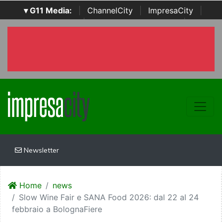
▾ G11 Media:
|
ChannelCity
|
ImpresaCity
|
SecurityOpenLab
|
Italian Channel Awards
|
Italian
Project Awards
|
Italian Security Awards
|
...
Newsletter
Home
news
Slow Wine Fair e SANA Food 2026: dal 22 al 24
febbraio a BolognaFiere