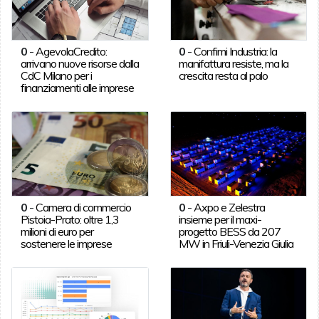
0
-
AgevolaCredito:
0
-
Confimi Industria: la
arrivano nuove risorse dalla
manifattura resiste, ma la
CdC Milano per i
crescita resta al palo
finanziamenti alle imprese
0
-
Camera di commercio
0
-
Axpo e Zelestra
Pistoia-Prato: oltre 1,3
insieme per il maxi-
milioni di euro per
progetto BESS da 207
sostenere le imprese
MW in Friuli-Venezia Giulia