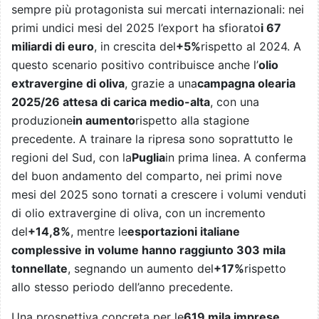
sempre più protagonista sui mercati internazionali: nei
primi undici mesi del 2025 l’export ha sfiorato
i 67
miliardi di euro
, in crescita del
+5%
rispetto al 2024. A
questo scenario positivo contribuisce anche l’
olio
extravergine di oliva
, grazie a una
campagna olearia
2025/26 attesa di carica medio-alta
, con una
produzione
in aumento
rispetto alla stagione
precedente. A trainare la ripresa sono soprattutto le
regioni del Sud, con la
Puglia
in prima linea. A conferma
del buon andamento del comparto, nei primi nove
mesi del 2025 sono tornati a crescere i volumi venduti
di olio extravergine di oliva, con un incremento
del
+14,8%
, mentre le
esportazioni italiane
complessive in volume hanno raggiunto 303 mila
tonnellate
, segnando un aumento del
+17%
rispetto
allo stesso periodo dell’anno precedente.
Una prospettiva concreta per le
619 mila imprese