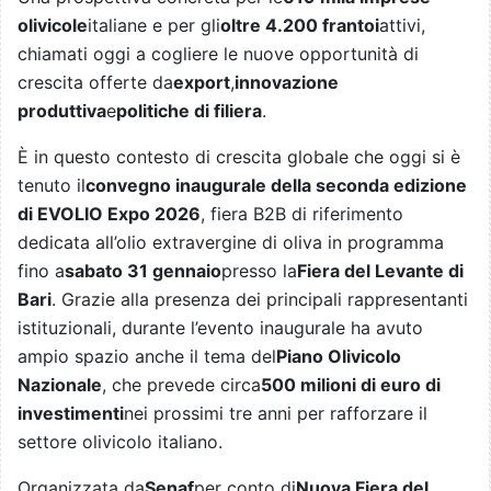
olivicole
italiane e per gli
oltre 4.200 frantoi
attivi,
chiamati oggi a cogliere le nuove opportunità di
crescita offerte da
export
,
innovazione
produttiva
e
politiche di filiera
.
È in questo contesto di crescita globale che oggi si è
tenuto il
convegno inaugurale della seconda edizione
di EVOLIO Expo 2026
, fiera B2B di riferimento
dedicata all’olio extravergine di oliva in programma
fino a
sabato 31 gennaio
presso la
Fiera del Levante di
Bari
. Grazie alla presenza dei principali rappresentanti
istituzionali, durante l’evento inaugurale ha avuto
ampio spazio anche il tema del
Piano Olivicolo
Nazionale
, che prevede circa
500 milioni di euro di
investimenti
nei prossimi tre anni per rafforzare il
settore olivicolo italiano.
Organizzata da
Senaf
per conto di
Nuova Fiera del