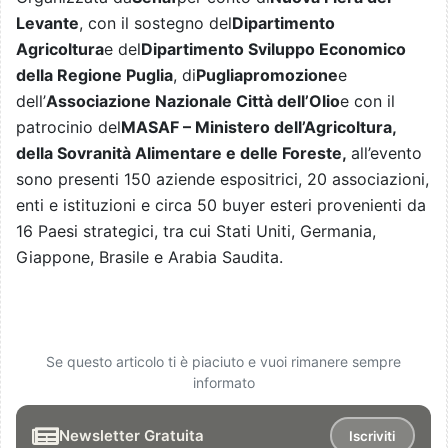
Levante
, con il sostegno del
Dipartimento
Agricoltura
e del
Dipartimento Sviluppo Economico
della Regione Puglia
, di
Pugliapromozione
e
dell’
Associazione Nazionale Città dell’Olio
e con il
patrocinio del
MASAF – Ministero dell’Agricoltura,
della Sovranità Alimentare e delle Foreste,
all’evento
sono presenti 150 aziende espositrici, 20 associazioni,
enti e istituzioni e circa 50 buyer esteri provenienti da
16 Paesi strategici, tra cui Stati Uniti, Germania,
Giappone, Brasile e Arabia Saudita.
Se questo articolo ti è piaciuto e vuoi rimanere sempre
informato
Newsletter Gratuita
Iscriviti