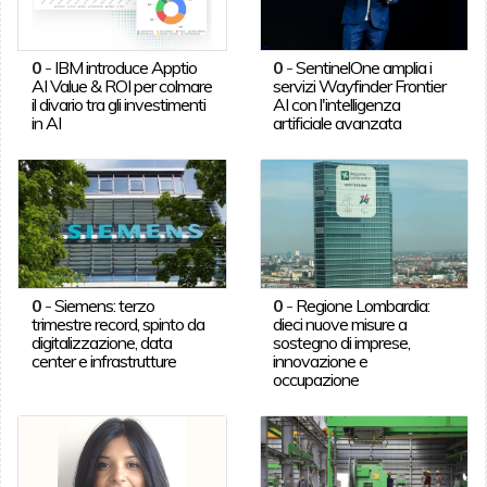
0
-
IBM introduce Apptio
0
-
SentinelOne amplia i
AI Value & ROI per colmare
servizi Wayfinder Frontier
il divario tra gli investimenti
AI con l'intelligenza
in AI
artificiale avanzata
0
-
Siemens: terzo
0
-
Regione Lombardia:
trimestre record, spinto da
dieci nuove misure a
digitalizzazione, data
sostegno di imprese,
center e infrastrutture
innovazione e
occupazione