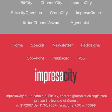
BitCity
ChannelCity
ImpresaCity
SecurityOpenLab
GreenCity
ImpresaGreen
ItalianChannelAwards
AgendaIct
Home
Speciali
Newsletter
Redazione
Copyright
Pubblicità
RSS
ImpresaCity e' un canale di BitCity, testata giornalistica registrata
presso il tribunale di Como ,
n. 21/2007 del 11/10/2007- Iscrizione ROC n. 15698