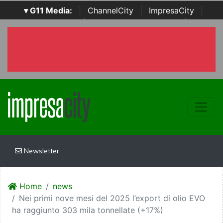
▾ G11 Media:
|
ChannelCity
|
ImpresaCity
|
SecurityOpenLab
|
Italian Channel Awards
|
Italian
Project Awards
|
Italian Security Awards
|
...
Newsletter
Home
news
Nei primi nove mesi del 2025 l’export di olio EVO
ha raggiunto 303 mila tonnellate (+17%)