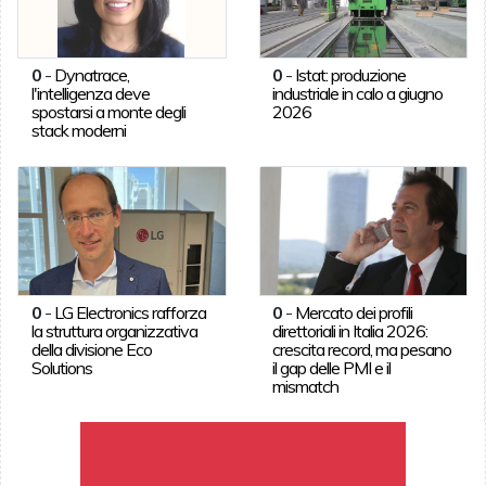
0
-
Dynatrace,
0
-
Istat: produzione
l'intelligenza deve
industriale in calo a giugno
spostarsi a monte degli
2026
stack moderni
0
-
LG Electronics rafforza
0
-
Mercato dei profili
la struttura organizzativa
direttoriali in Italia 2026:
della divisione Eco
crescita record, ma pesano
Solutions
il gap delle PMI e il
mismatch