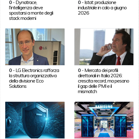
0
-
Dynatrace,
0
-
Istat: produzione
l'intelligenza deve
industriale in calo a giugno
spostarsi a monte degli
2026
stack moderni
0
-
LG Electronics rafforza
0
-
Mercato dei profili
la struttura organizzativa
direttoriali in Italia 2026:
della divisione Eco
crescita record, ma pesano
Solutions
il gap delle PMI e il
mismatch