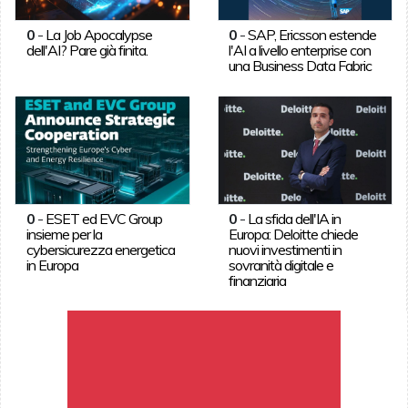
0
-
La Job Apocalypse
0
-
SAP, Ericsson estende
dell'AI? Pare già finita.
l'AI a livello enterprise con
una Business Data Fabric
0
-
ESET ed EVC Group
0
-
La sfida dell'IA in
insieme per la
Europa: Deloitte chiede
cybersicurezza energetica
nuovi investimenti in
in Europa
sovranità digitale e
finanziaria