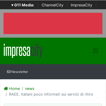
▾ G11 Media:
|
ChannelCity
|
ImpresaCity
|
SecurityOpenLab
|
Italian Channel Awards
|
Italian
Project Awards
|
Italian Security Awards
|
...
Newsletter
Home
news
RAEE, italiani poco informati sui servizi di ritiro