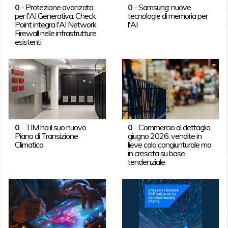
0
-
Protezione avanzata
0
-
Samsung: nuove
per l'AI Generativa: Check
tecnologie di memoria per
Point integra l'AI Network
l'AI
Firewall nelle infrastrutture
esistenti
0
-
TIM ha il suo nuovo
0
-
Commercio al dettaglio,
Piano di Transizione
giugno 2026: vendite in
Climatica
lieve calo congiunturale ma
in crescita su base
tendenziale