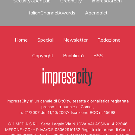
SecurityOpenLab
GreenCity
ImpresaGreen
ItalianChannelAwards
AgendaIct
Home
Speciali
Newsletter
Redazione
Copyright
Pubblicità
RSS
ImpresaCity e' un canale di BitCity, testata giornalistica registrata
presso il tribunale di Como ,
n. 21/2007 del 11/10/2007- Iscrizione ROC n. 15698
G11 MEDIA S.R.L. Sede Legale Via NUOVA VALASSINA, 4 22046
MERONE (CO) - P.IVA/C.F.03062910132 Registro imprese di Como