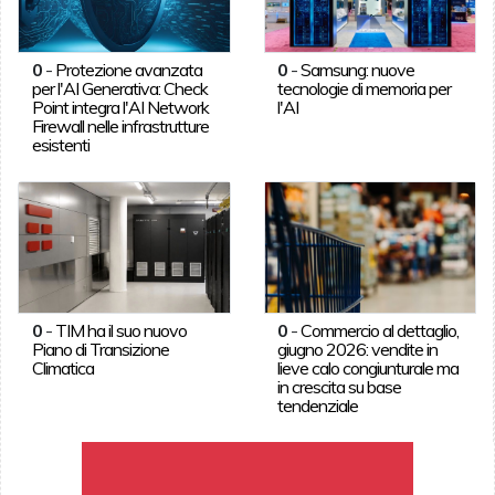
0
-
Protezione avanzata
0
-
Samsung: nuove
per l'AI Generativa: Check
tecnologie di memoria per
Point integra l'AI Network
l'AI
Firewall nelle infrastrutture
esistenti
0
-
TIM ha il suo nuovo
0
-
Commercio al dettaglio,
Piano di Transizione
giugno 2026: vendite in
Climatica
lieve calo congiunturale ma
in crescita su base
tendenziale