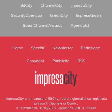
BitCity
ChannelCity
ImpresaCity
SecurityOpenLab
GreenCity
ImpresaGreen
ItalianChannelAwards
AgendaIct
Home
Speciali
Newsletter
Redazione
Copyright
Pubblicità
RSS
ImpresaCity e' un canale di BitCity, testata giornalistica registrata
presso il tribunale di Como ,
n. 21/2007 del 11/10/2007- Iscrizione ROC n. 15698