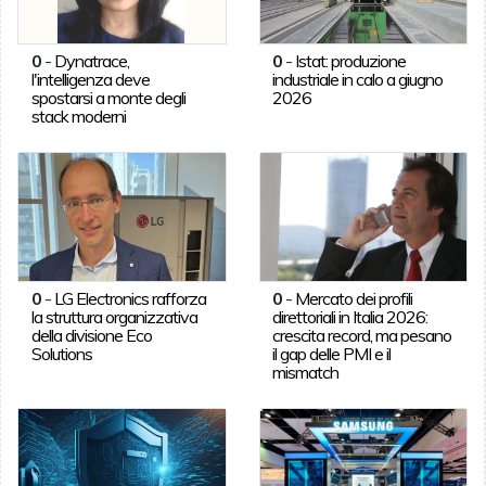
0
-
Dynatrace,
0
-
Istat: produzione
l'intelligenza deve
industriale in calo a giugno
spostarsi a monte degli
2026
stack moderni
0
-
LG Electronics rafforza
0
-
Mercato dei profili
la struttura organizzativa
direttoriali in Italia 2026:
della divisione Eco
crescita record, ma pesano
Solutions
il gap delle PMI e il
mismatch