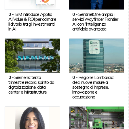
0
-
IBM introduce Apptio
0
-
SentinelOne amplia i
AI Value & ROI per colmare
servizi Wayfinder Frontier
il divario tra gli investimenti
AI con l'intelligenza
in AI
artificiale avanzata
0
-
Siemens: terzo
0
-
Regione Lombardia:
trimestre record, spinto da
dieci nuove misure a
digitalizzazione, data
sostegno di imprese,
center e infrastrutture
innovazione e
occupazione