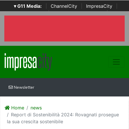
▾ G11 Media:
|
ChannelCity
|
ImpresaCity
|
SecurityOpenLab
|
Italian Channel Awards
|
Italian
Project Awards
|
Italian Security Awards
|
...
Newsletter
Home
news
Report di Sostenibilità 2024: Rovagnati prosegue
la sua crescita sostenibile