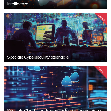
intelligenza
Speciale
Speciale Cybersecurity aziendale
Speciale
Speciale Cloud - Ibrido e multicloud in primo piano