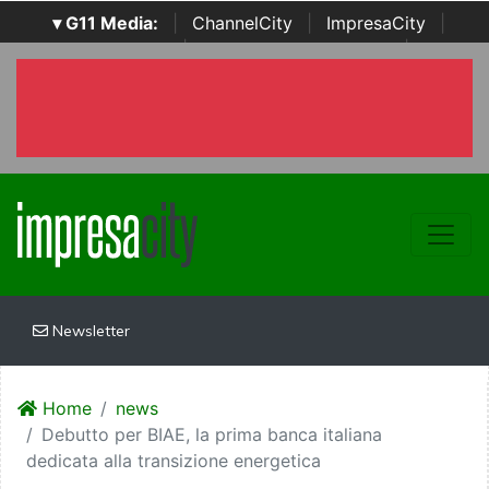
▾ G11 Media:
|
ChannelCity
|
ImpresaCity
|
SecurityOpenLab
|
Italian Channel Awards
|
Italian
Project Awards
|
Italian Security Awards
|
...
Newsletter
Home
news
Debutto per BIAE, la prima banca italiana
dedicata alla transizione energetica