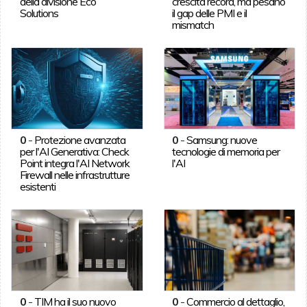
della divisione Eco
crescita record, ma pesano
Solutions
il gap delle PMI e il
mismatch
0
-
Protezione avanzata
0
-
Samsung: nuove
per l'AI Generativa: Check
tecnologie di memoria per
Point integra l'AI Network
l'AI
Firewall nelle infrastrutture
esistenti
0
-
TIM ha il suo nuovo
0
-
Commercio al dettaglio,