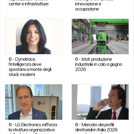
center e infrastrutture
innovazione e
occupazione
0
-
Dynatrace,
0
-
Istat: produzione
l'intelligenza deve
industriale in calo a giugno
spostarsi a monte degli
2026
stack moderni
0
-
LG Electronics rafforza
0
-
Mercato dei profili
la struttura organizzativa
direttoriali in Italia 2026: