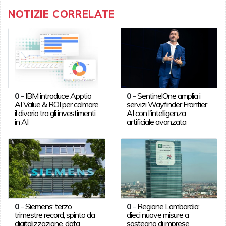
NOTIZIE CORRELATE
0
-
IBM introduce Apptio
0
-
SentinelOne amplia i
AI Value & ROI per colmare
servizi Wayfinder Frontier
il divario tra gli investimenti
AI con l'intelligenza
in AI
artificiale avanzata
0
-
Siemens: terzo
0
-
Regione Lombardia:
trimestre record, spinto da
dieci nuove misure a
digitalizzazione, data
sostegno di imprese,