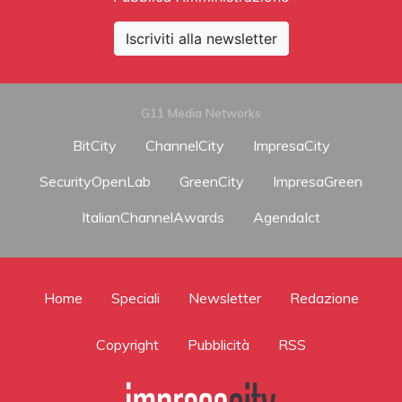
Iscriviti alla newsletter
G11 Media Networks
BitCity
ChannelCity
ImpresaCity
SecurityOpenLab
GreenCity
ImpresaGreen
ItalianChannelAwards
AgendaIct
Home
Speciali
Newsletter
Redazione
Copyright
Pubblicità
RSS