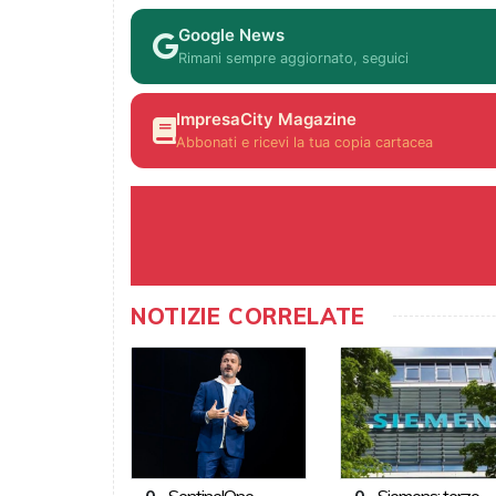
Google News
Rimani sempre aggiornato, seguici
ImpresaCity Magazine
Abbonati e ricevi la tua copia cartacea
NOTIZIE CORRELATE
0
-
SentinelOne
0
-
Siemens: terzo