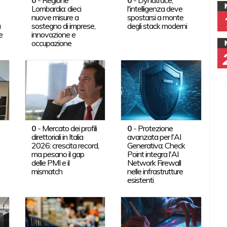
Lombardia: dieci
l'intelligenza deve
nuove misure a
spostarsi a monte
a
sostegno di imprese,
degli stack moderni
e
innovazione e
occupazione
0
-
Mercato dei profili
0
-
Protezione
direttoriali in Italia
avanzata per l'AI
2026: crescita record,
Generativa: Check
ma pesano il gap
Point integra l'AI
delle PMI e il
Network Firewall
mismatch
nelle infrastrutture
esistenti