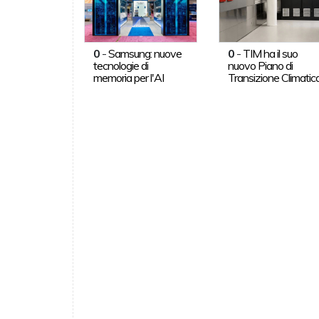
0
-
Samsung: nuove
0
-
TIM ha il suo
tecnologie di
nuovo Piano di
memoria per l'AI
Transizione Climatic