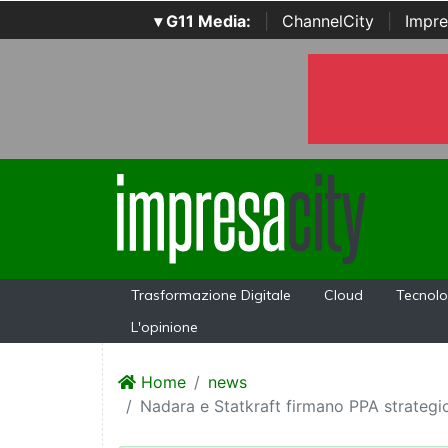
▾ G11 Media:
|
ChannelCity
|
Impre
Trasformazione Digitale
Cloud
Tecnolo
L'opinione
Home
news
Nadara e Statkraft firmano PPA strategici