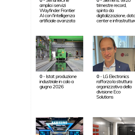
amplia i servizi
trimestre record,
Wayfinder Frontier
spinto da
AI con l'intelligenza
digitalizzazione, dat
artificiale avanzata
center e infrastruttur
0
-
Istat: produzione
0
-
LG Electronics
industriale in calo a
rafforza la struttura
giugno 2026
organizzativa della
divisione Eco
Solutions