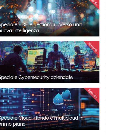
Speciale
Speciale ERP e gestionali - Verso una
nuova intelligenza
Speciale
Speciale Cybersecurity aziendale
Speciale
Speciale Cloud - Ibrido e multicloud in
primo piano