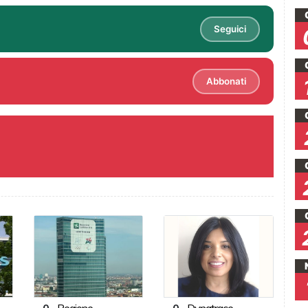
Seguici
Abbonati
0
-
Regione
0
-
Dynatrace,