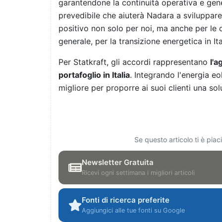
garantendone la continuità operativa e gen
prevedibile che aiuterà Nadara a sviluppare
positivo non solo per noi, ma anche per le c
generale, per la transizione energetica in Ital
Per Statkraft, gli accordi rappresentano
l'a
portafoglio in Italia
. Integrando l'energia eo
migliore per proporre ai suoi clienti una sol
Se questo articolo ti è pia
Newsletter Gratuita
Ricevi ogni settimana i migliori articoli
Fonti di ricerca preferite
Aggiungici alle tue fonti su Google