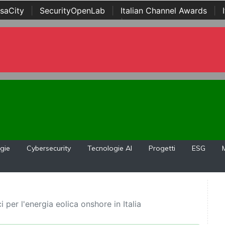
saCity
|
SecurityOpenLab
|
Italian Channel Awards
|
Awards
|
...
gie
Cybersecurity
Tecnologie AI
Progetti
ESG
 per l'energia eolica onshore in Italia