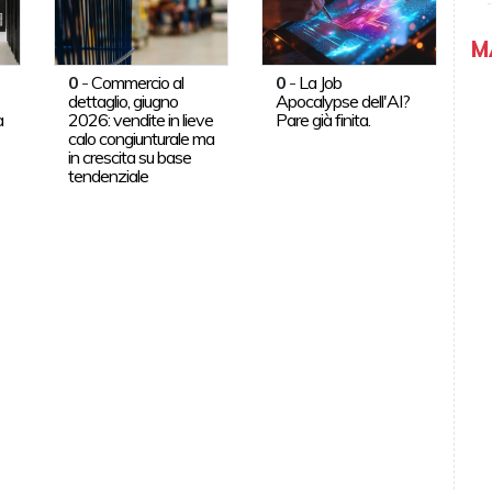
M
0
-
Commercio al
0
-
La Job
dettaglio, giugno
Apocalypse dell'AI?
a
2026: vendite in lieve
Pare già finita.
calo congiunturale ma
in crescita su base
tendenziale