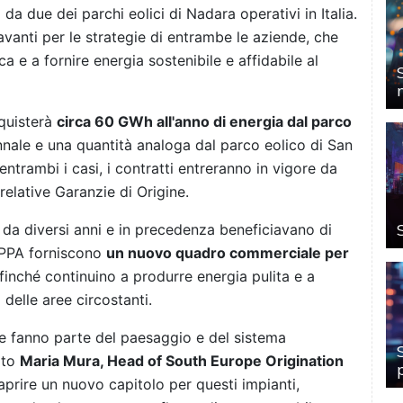
da due dei parchi eolici di Nadara operativi in Italia.
avanti per le strategie di entrambe le aziende, che
a e a fornire energia sostenibile e affidabile al
cquisterà
circa 60 GWh all'anno di energia dal parco
nale e una quantità analoga dal parco eolico di San
ntrambi i casi, i contratti entreranno in vigore da
elative Garanzie di Origine.
e da diversi anni e in precedenza beneficiavano di
i PPA forniscono
un nuovo quadro commerciale per
ffinché continuino a produrre energia pulita e a
delle aree circostanti.
 che fanno parte del paesaggio e del sistema
ato
Maria Mura, Head of South Europe Origination
aprire un nuovo capitolo per questi impianti,