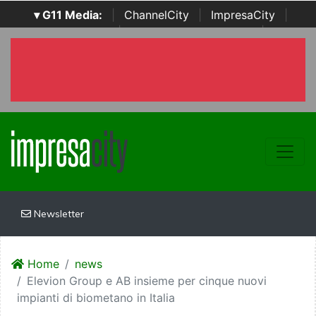
▾ G11 Media:
|
ChannelCity
|
ImpresaCity
|
SecurityOpenLab
|
Italian Channel Awards
|
Italian
Project Awards
|
Italian Security Awards
|
...
Newsletter
Home
news
Elevion Group e AB insieme per cinque nuovi
impianti di biometano in Italia