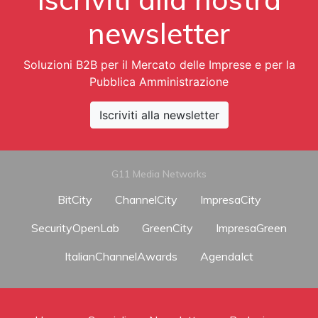
newsletter
Soluzioni B2B per il Mercato delle Imprese e per la
Pubblica Amministrazione
Iscriviti alla newsletter
G11 Media Networks
BitCity
ChannelCity
ImpresaCity
SecurityOpenLab
GreenCity
ImpresaGreen
ItalianChannelAwards
AgendaIct