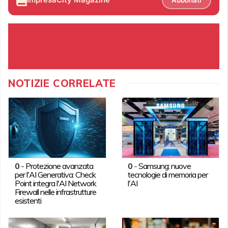
NOTIZIE CORRELATE
0
-
Protezione avanzata
0
-
Samsung: nuove
per l'AI Generativa: Check
tecnologie di memoria per
Point integra l'AI Network
l'AI
Firewall nelle infrastrutture
esistenti