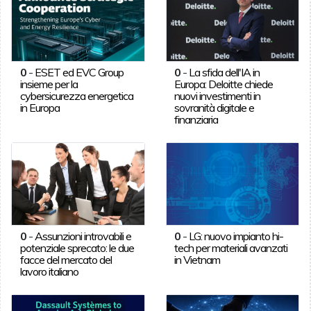
0
-
ESET ed EVC Group
0
-
La sfida dell'IA in
insieme per la
Europa: Deloitte chiede
cybersicurezza energetica
nuovi investimenti in
in Europa
sovranità digitale e
finanziaria
0
-
Assunzioni introvabili e
0
-
LG: nuovo impianto hi-
potenziale sprecato: le due
tech per materiali avanzati
facce del mercato del
in Vietnam
lavoro italiano