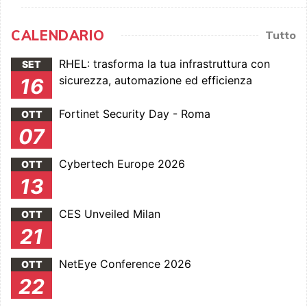
CALENDARIO
Tutto
RHEL: trasforma la tua infrastruttura con
SET
sicurezza, automazione ed efficienza
16
Fortinet Security Day - Roma
OTT
07
Cybertech Europe 2026
OTT
13
CES Unveiled Milan
OTT
21
NetEye Conference 2026
OTT
22