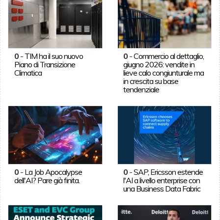
0
-
TIM ha il suo nuovo
0
-
Commercio al dettaglio,
Piano di Transizione
giugno 2026: vendite in
Climatica
lieve calo congiunturale ma
in crescita su base
tendenziale
0
-
La Job Apocalypse
0
-
SAP, Ericsson estende
dell'AI? Pare già finita.
l'AI a livello enterprise con
una Business Data Fabric