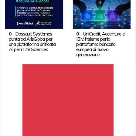
0
-
Dassault Systèmes
0
-
UniCredit, Accenture e
punta ad ArisGlobal per
IBM insieme per la
una piattaforma unificata
piattaforma bancaria
AI per il Life Sciences
europea di nuova
generazione