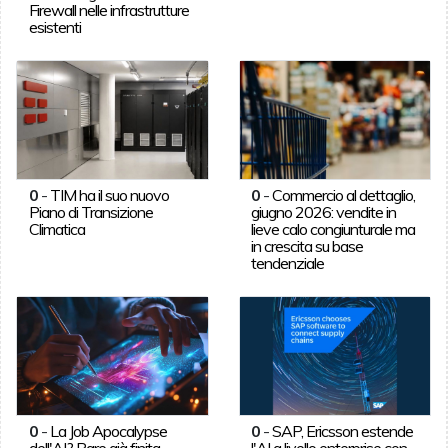
Firewall nelle infrastrutture
esistenti
0
-
TIM ha il suo nuovo
0
-
Commercio al dettaglio,
Piano di Transizione
giugno 2026: vendite in
Climatica
lieve calo congiunturale ma
in crescita su base
tendenziale
0
-
La Job Apocalypse
0
-
SAP, Ericsson estende
dell'AI? Pare già finita.
l'AI a livello enterprise con