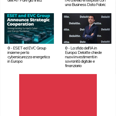
una Business Data Fabric
0
-
ESET ed EVC Group
0
-
La sfida dell'IA in
insieme per la
Europa: Deloitte chiede
cybersicurezza energetica
nuovi investimenti in
in Europa
sovranità digitale e
finanziaria