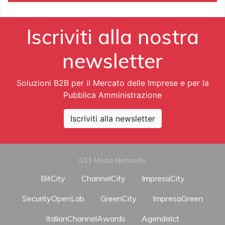
Iscriviti alla nostra
newsletter
Soluzioni B2B per il Mercato delle Imprese e per la
Pubblica Amministrazione
Iscriviti alla newsletter
G11 Media Networks
BitCity
ChannelCity
ImpresaCity
SecurityOpenLab
GreenCity
ImpresaGreen
ItalianChannelAwards
AgendaIct