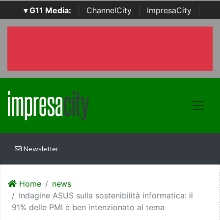
▾ G11 Media:
|
ChannelCity
|
ImpresaCity
|
SecurityOpenLab
|
Italian Channel Awards
|
Italian
Project Awards
|
Italian Security Awards
|
...
Newsletter
Home
news
Indagine ASUS sulla sostenibilità informatica: il
91% delle PMI è ben intenzionato al tema