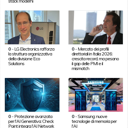
stack moderni
0
-
LG Electronics rafforza
0
-
Mercato dei profili
la struttura organizzativa
direttoriali in Italia 2026:
della divisione Eco
crescita record, ma pesano
Solutions
il gap delle PMI e il
mismatch
0
-
Protezione avanzata
0
-
Samsung: nuove
per l'AI Generativa: Check
tecnologie di memoria per
Point integra l'AI Network
l'AI