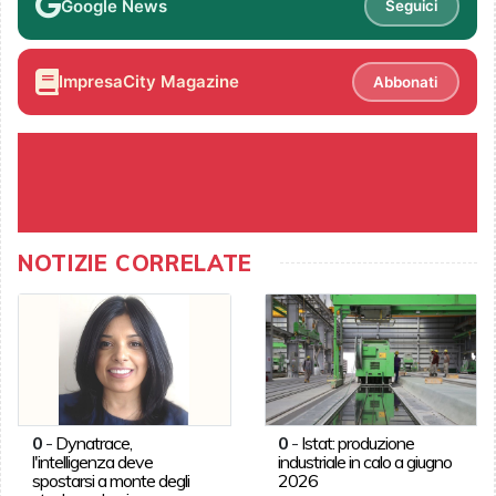
Google News
Seguici
ImpresaCity Magazine
Abbonati
NOTIZIE CORRELATE
0
-
Dynatrace,
0
-
Istat: produzione
l'intelligenza deve
industriale in calo a giugno
spostarsi a monte degli
2026