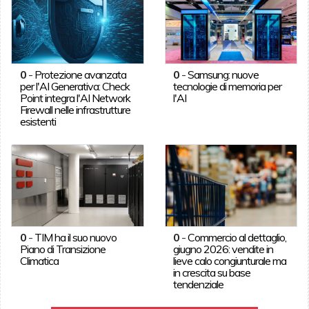
0
-
Protezione avanzata
0
-
Samsung: nuove
per l'AI Generativa: Check
tecnologie di memoria per
Point integra l'AI Network
l'AI
Firewall nelle infrastrutture
esistenti
0
-
TIM ha il suo nuovo
0
-
Commercio al dettaglio,
Piano di Transizione
giugno 2026: vendite in
Climatica
lieve calo congiunturale ma
in crescita su base
tendenziale