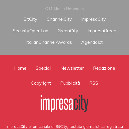
G11 Media Networks
BitCity
ChannelCity
ImpresaCity
SecurityOpenLab
GreenCity
ImpresaGreen
ItalianChannelAwards
AgendaIct
Home
Speciali
Newsletter
Redazione
Copyright
Pubblicità
RSS
ImpresaCity e' un canale di BitCity, testata giornalistica registrata