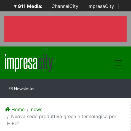
▾ G11 Media:
|
ChannelCity
|
ImpresaCity
|
SecurityOpenLab
|
Italian Channel Awards
|
Italian
Project Awards
|
Italian Security Awards
|
...
Newsletter
Home
news
Nuova sede produttiva green e tecnologica per
HiRef