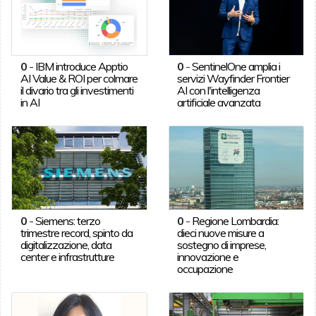
0
-
IBM introduce Apptio
0
-
SentinelOne amplia i
AI Value & ROI per colmare
servizi Wayfinder Frontier
il divario tra gli investimenti
AI con l'intelligenza
in AI
artificiale avanzata
0
-
Siemens: terzo
0
-
Regione Lombardia:
trimestre record, spinto da
dieci nuove misure a
digitalizzazione, data
sostegno di imprese,
center e infrastrutture
innovazione e
occupazione