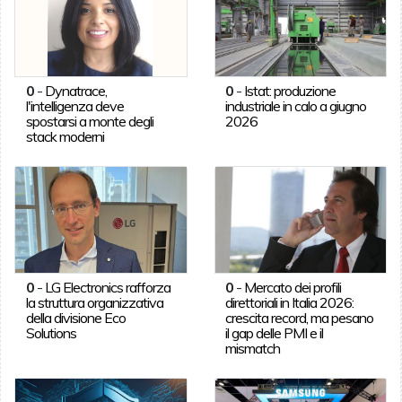
0
-
Dynatrace,
0
-
Istat: produzione
l'intelligenza deve
industriale in calo a giugno
spostarsi a monte degli
2026
stack moderni
0
-
LG Electronics rafforza
0
-
Mercato dei profili
la struttura organizzativa
direttoriali in Italia 2026:
della divisione Eco
crescita record, ma pesano
Solutions
il gap delle PMI e il
mismatch