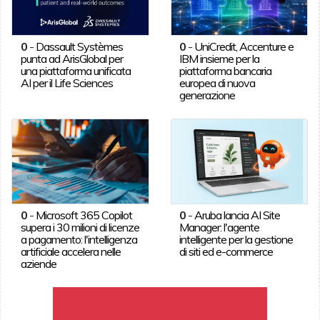
0
-
Dassault Systèmes
0
-
UniCredit, Accenture e
punta ad ArisGlobal per
IBM insieme per la
una piattaforma unificata
piattaforma bancaria
AI per il Life Sciences
europea di nuova
generazione
0
-
Microsoft 365 Copilot
0
-
Aruba lancia AI Site
supera i 30 milioni di licenze
Manager: l'agente
a pagamento: l'intelligenza
intelligente per la gestione
artificiale accelera nelle
di siti ed e-commerce
aziende