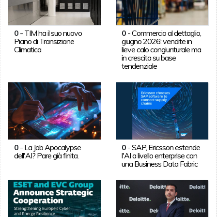
0
-
TIM ha il suo nuovo
0
-
Commercio al dettaglio,
Piano di Transizione
giugno 2026: vendite in
Climatica
lieve calo congiunturale ma
in crescita su base
tendenziale
0
-
La Job Apocalypse
0
-
SAP, Ericsson estende
dell'AI? Pare già finita.
l'AI a livello enterprise con
una Business Data Fabric