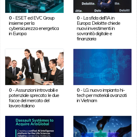
0
-
ESET ed EVC Group
0
-
La sfida dell'IA in
insieme per la
Europa: Deloitte chiede
cybersicurezza energetica
nuovi investimenti in
in Europa
sovranità digitale e
finanziaria
0
-
Assunzioni introvabili e
0
-
LG: nuovo impianto hi-
potenziale sprecato: le due
tech per materiali avanzati
facce del mercato del
in Vietnam
lavoro italiano