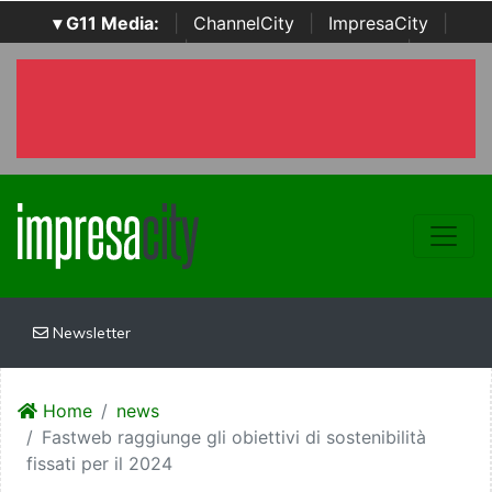
▾ G11 Media:
|
ChannelCity
|
ImpresaCity
|
SecurityOpenLab
|
Italian Channel Awards
|
Italian
Project Awards
|
Italian Security Awards
|
...
Newsletter
Home
news
Fastweb raggiunge gli obiettivi di sostenibilità
fissati per il 2024