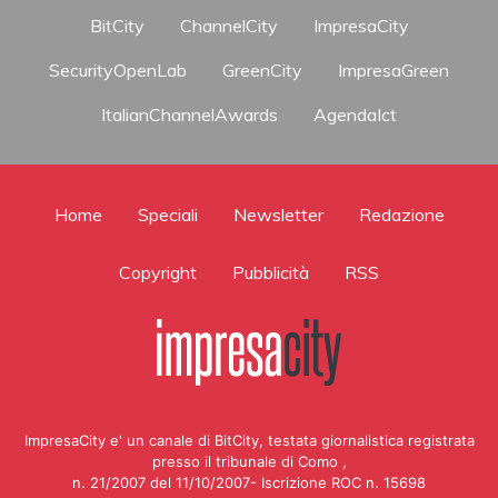
BitCity
ChannelCity
ImpresaCity
SecurityOpenLab
GreenCity
ImpresaGreen
ItalianChannelAwards
AgendaIct
Home
Speciali
Newsletter
Redazione
Copyright
Pubblicità
RSS
ImpresaCity e' un canale di BitCity, testata giornalistica registrata
presso il tribunale di Como ,
n. 21/2007 del 11/10/2007- Iscrizione ROC n. 15698